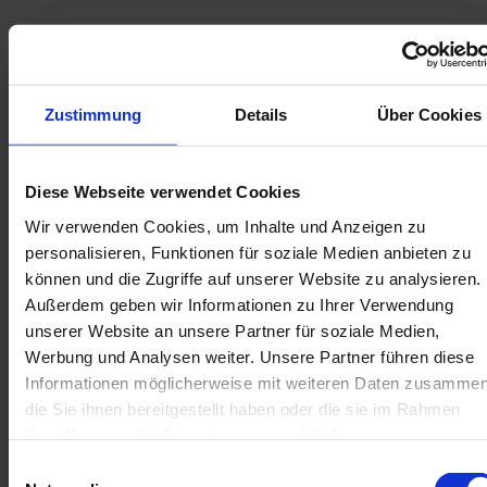
J
Zustimmung
Details
Über Cookies
e
I
t
n
z
s
t
p
Diese Webseite verwendet Cookies
i
P
© Da
s Bla
r
ue La
Wir verwenden Cookies, um Inhalte und Anzeigen zu
r
nd / T
a
horst
t
en Gü
o
personalisieren, Funktionen für soziale Medien anbieten zu
nther
i
t
s
können und die Zugriffe auf unserer Website zu analysieren.
o
p
n
Außerdem geben wir Informationen zu Ihrer Verwendung
f
e
unserer Website an unsere Partner für soziale Medien,
ü
k
r
Werbung und Analysen weiter. Unsere Partner führen diese
z
t
u
Informationen möglicherweise mit weiteren Daten zusammen
e
H
die Sie ihnen bereitgestellt haben oder die sie im Rahmen
b
a
u
G
e
Ihrer Nutzung der Dienste gesammelt haben.
s
ä
s
e
E
V
s
t