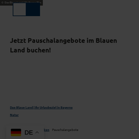
Z
© Das Blaue Land / Wolfgang Ehn
u
Suche
Menü
m
I
n
h
Jetzt Pauschalangebote im Blauen
a
Land buchen!
l
t
Das Blaue Land | Ihr Urlaubsziel in Bayerns
Natur
Das Blaue Land entdecken
Pauschalangebote
DE