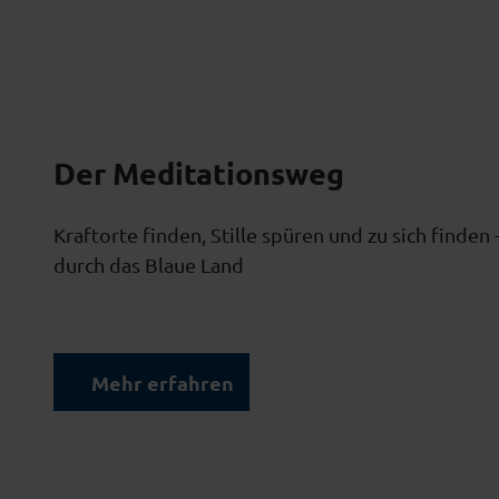
w
a
h
l
Der Meditationsweg
Kraftorte finden, Stille spüren und zu sich find
durch das Blaue Land
Mehr erfahren