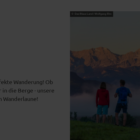
© Das Blaue Land / Wolfgang Ehn
erfekte Wanderung! Ob
in die Berge - unsere
in Wanderlaune!