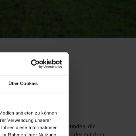
Über Cookies
 Blauen Land
 Medien anbieten zu können
Ihrer Verwendung unserer
taffelsee-Panoramarunde erkunden, die
 führen diese Informationen
mit dem Tourenrad entdecken oder mit dem
ie im Rahmen Ihrer Nutzung