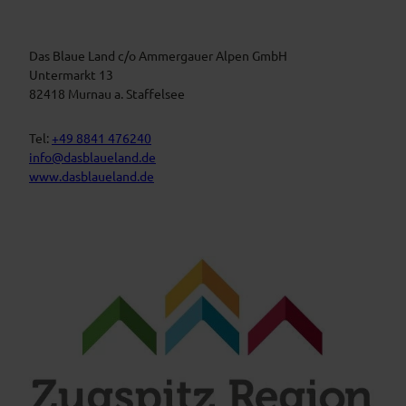
B
n
l
a
s
u
t
Das Blaue Land c/o Ammergauer Alpen GmbH
e
n
a
Untermarkt 13
L
l
82418 Murnau a. Staffelsee
a
t
n
d
u
Tel:
+49 8841 476240
n
info@dasblaueland.de
g
www.dasblaueland.de
e
n
F
Y
I
a
o
n
c
u
s
e
t
t
b
u
a
o
b
g
o
e
r
k
a
m