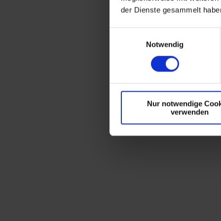
der Dienste gesammelt habe
E
Notwendig
i
n
w
i
l
Nur notwendige Cook
l
verwenden
i
g
u
n
g
s
a
u
s