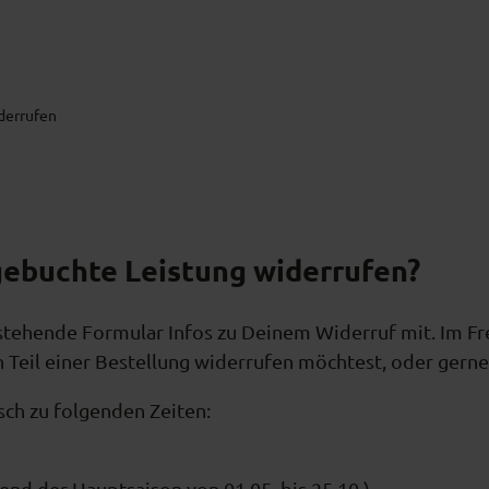
derrufen
gebuchte Leistung widerrufen?
nstehende Formular Infos zu Deinem Widerruf mit. Im Fr
n Teil einer Bestellung widerrufen möchtest, oder gern
sch zu folgenden Zeiten:
d der Hauptsaison von 01.05. bis 25.10.)