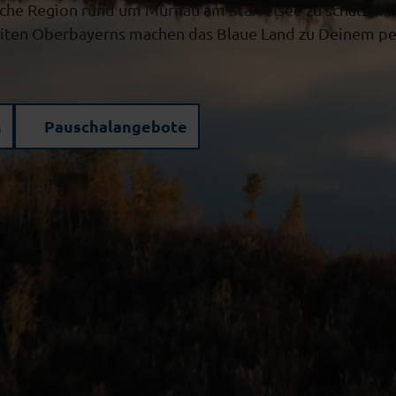
he Region rund um Murnau am Staffelsee zu schätzen. Di
ten Oberbayerns machen das Blaue Land zu Deinem perf
n
Pauschalangebote