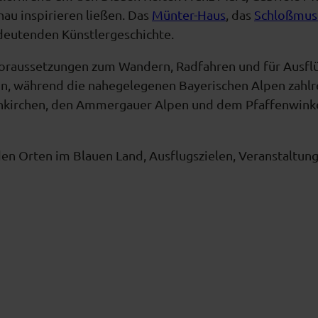
u inspirieren ließen. Das
Münter-Haus
, das
Schloßmu
deutenden Künstlergeschichte.
Voraussetzungen zum Wandern, Radfahren und für Ausflü
n, während die nahegelegenen Bayerischen Alpen zahlre
nkirchen, den Ammergauer Alpen und dem Pfaffenwinkel 
den Orten im Blauen Land, Ausflugszielen, Veranstaltu