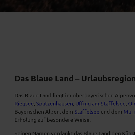
Das Blaue Land – Urlaubsregio
Das Blaue Land liegt im oberbayerischen Alpenv
Riegsee
,
Spatzenhausen
,
Uffing am Staffelsee
,
Oh
Bayerischen Alpen, dem
Staffelsee
und dem
Mur
Erholung auf besondere Weise.
Seinen Namen verdankt das Blaue Land den Künstl