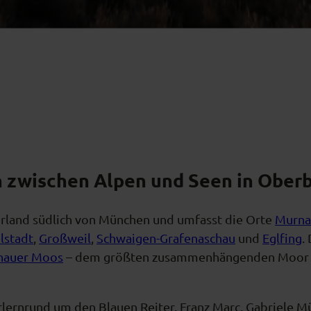
n zwischen Alpen und Seen in Ober
orland südlich von München und umfasst die Orte
Murna
lstadt
,
Großweil
,
Schwaigen-Grafenaschau
und
Eglfing
.
nauer Moos
– dem größten zusammenhängenden Moor Mit
ernrund um den Blauen Reiter. Franz Marc, Gabriele Mü