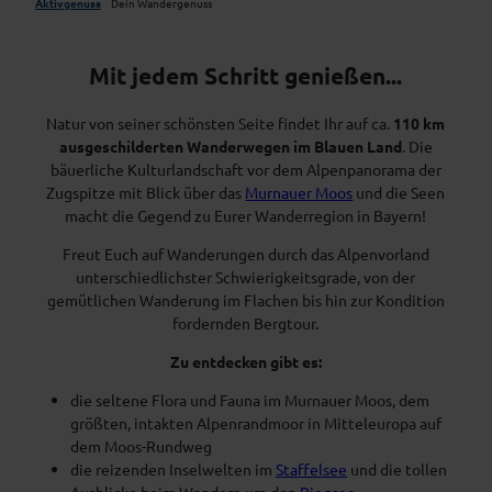
Aktivgenuss
Dein Wandergenuss
Mit jedem Schritt genießen...
Natur von seiner schönsten Seite findet Ihr auf ca.
110 km
ausgeschilderten Wanderwegen im Blauen Land
. Die
bäuerliche Kulturlandschaft vor dem Alpenpanorama der
Zugspitze mit Blick über das
Murnauer Moos
und die Seen
macht die Gegend zu Eurer Wanderregion in Bayern!
Freut Euch auf Wanderungen durch das Alpenvorland
unterschiedlichster Schwierigkeitsgrade, von der
gemütlichen Wanderung im Flachen bis hin zur Kondition
fordernden Bergtour.
Zu entdecken gibt es:
die seltene Flora und Fauna im Murnauer Moos, dem
größten, intakten Alpenrandmoor in Mitteleuropa auf
dem Moos-Rundweg
die reizenden Inselwelten im
Staffelsee
und die tollen
Ausblicke beim Wandern um den
Riegsee
.