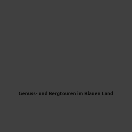
Genuss- und Bergtouren im Blauen Land
D
e
'Wan
t
- Moo
Rund