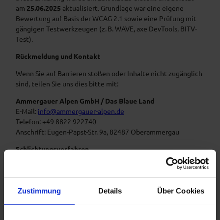
am
25.06.2025
aktualisiert. Grundlage war eine eigene
Bewertung auf Basis der WCAG 2.1 sowie eine Prüfung mit
gängigen Testwerkzeugen (z. B. WAVE, axe DevTools, BITV-
Test).
Rückmeldung und Kontakt
Wenn Sie auf Barrieren stoßen oder Inhalte nicht zugänglich
sind, teilen Sie uns dies bitte mit:
Ammergauer Alpen GmbH / Das Blaue Land
E-Mail:
info@ammergauer-alpen.de
Telefon: +49 8822 922740
Anschrift: Eugen-Papst-Str. 9a, 82487 Oberammergau
Schlichtungsverfahren
Sollten Sie keine zufriedenstellende Antwort innerhalb von
6 Wochen erhalten, können Sie sich an die
Schlichtungsstelle gemäß § 16 BFSG wenden:
Zustimmung
Details
Über Cookies
Schlichtungsstelle BGG beim Bundesbeauftragten für die
Belange von Menschen mit Behinderungen