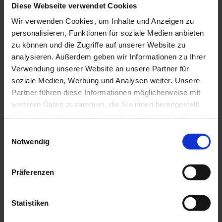
www.schlichtungsstelle-bgg.de
Diese Webseite verwendet Cookies
Wir verwenden Cookies, um Inhalte und Anzeigen zu
personalisieren, Funktionen für soziale Medien anbieten
zu können und die Zugriffe auf unserer Website zu
analysieren. Außerdem geben wir Informationen zu Ihrer
Verwendung unserer Website an unsere Partner für
soziale Medien, Werbung und Analysen weiter. Unsere
Partner führen diese Informationen möglicherweise mit
weiteren Daten zusammen, die Sie ihnen bereitgestellt
haben oder die sie im Rahmen Ihrer Nutzung der Dienste
gesammelt haben.
E
Notwendig
i
n
w
Präferenzen
i
J
l
e
l
Statistiken
I
t
i
n
z