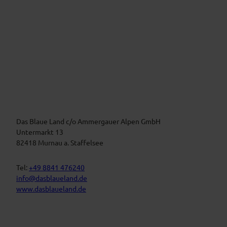
c
e
V
e
i
r
m
a
B
n
l
a
s
u
t
Das Blaue Land c/o Ammergauer Alpen GmbH
e
n
a
Untermarkt 13
L
l
82418 Murnau a. Staffelsee
a
t
n
d
u
Tel:
+49 8841 476240
n
info@dasblaueland.de
g
www.dasblaueland.de
e
n
F
Y
I