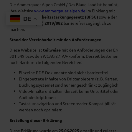
Die Ammergauer Alpen GmbH / Das Blaue Land ist bemüht,
ihre Website
www.ammergauer-alpen.de
im Einklang mit
dem
Barrierefreiheitsstärkungsgesetz (BFSG)
sowie der
DE
EU-Richtlinie (EU) 2019/882
barrierefrei zugänglich zu
machen.
Stand der Vereinbarkeit mit den Anforderungen
Diese Website ist
teilweise
mit den Anforderungen der EN
301 549 bzw. den WCAG 2.1 AA-konform. Derzeit bestehen
noch Barrieren in folgenden Bereichen:
Einzelne PDF-Dokumente sind nicht barrierefrei
Eingebettete Inhalte von Drittanbietern (z. B. Karten,
Buchungssysteme) sind nur eingeschränkt zugänglich
Video-Inhalte enthalten derzeit keine Untertitel oder
Audiodeskriptionen
Tastaturnavigation und Screenreader-Kompatibilität
werden noch optimiert
Erstellung dieser Erklärung
Diese Erklärung wurde am
25.06.2025
erstellt und zuletzt