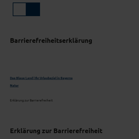
Z
u
Suche
Menü
m
I
n
h
Barrierefreiheitserklärung
a
l
t
Das Blaue Land | Ihr Urlaubsziel in Bayerns
Natur
Erklärung zur Barrierefreiheit
Erklärung zur Barrierefreiheit