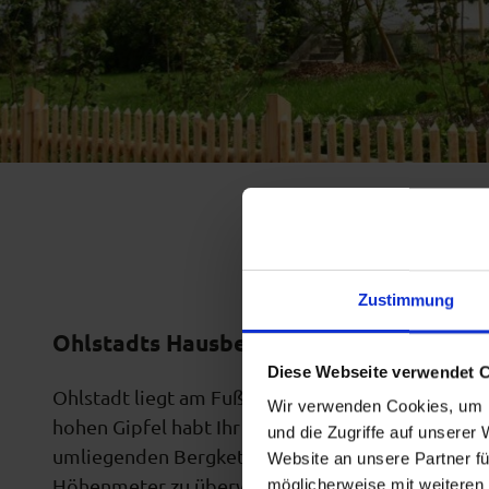
Zustimmung
Ohlstadts Hausberg - der Heimgarten
Diese Webseite verwendet 
Ohlstadt liegt am Fuße des beliebten "Heimgart
Wir verwenden Cookies, um I
hohen Gipfel habt Ihr eine spektakuläre Aussicht 
und die Zugriffe auf unserer
umliegenden Bergketten. Da bis zum Gipfel etwas
Website an unsere Partner fü
Höhenmeter zu überwinden sind, ist Kondition ge
möglicherweise mit weiteren