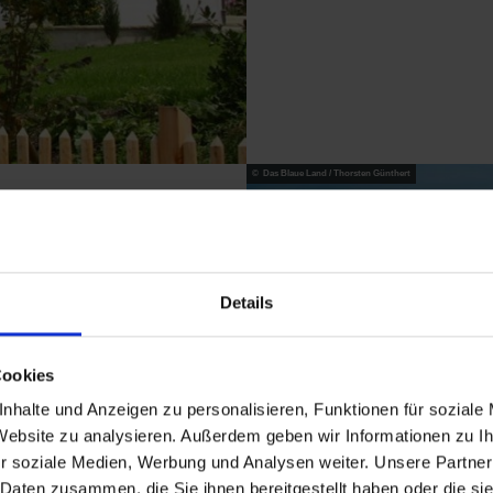
© Das Blaue Land / Thorsten Günthert
Details
Cookies
en". Vom 1.790 Meter
nhalte und Anzeigen zu personalisieren, Funktionen für soziale
auf die Seen und die
 Website zu analysieren. Außerdem geben wir Informationen zu 
 mehr als 1.000
r soziale Medien, Werbung und Analysen weiter. Unsere Partner
fragt!
 Daten zusammen, die Sie ihnen bereitgestellt haben oder die s