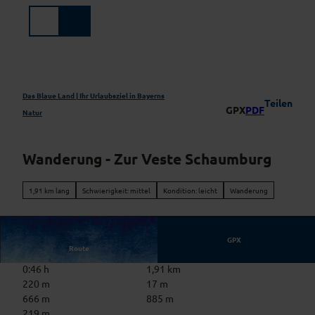
Z
u
Suche
Menü
m
I
n
h
a
Das Blaue Land | Ihr Urlaubsziel in Bayerns
Teilen
GPX
PDF
l
Natur
t
Wanderung - Zur Veste Schaumburg
1,91 km lang
Schwierigkeit: mittel
Kondition: leicht
Wanderung
GPX
Route
0:46 h
1,91 km
220 m
17 m
666 m
885 m
219 m