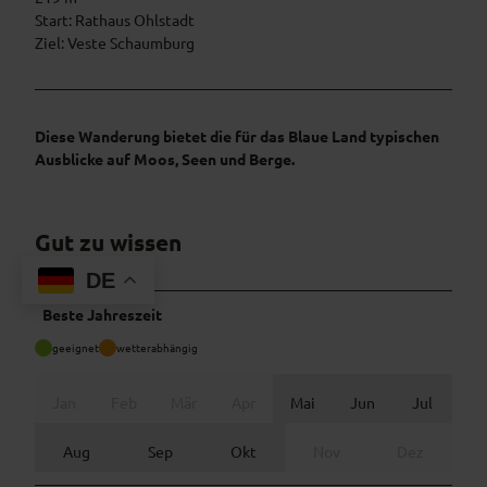
Start: Rathaus Ohlstadt
Ziel: Veste Schaumburg
Diese Wanderung bietet die für das Blaue Land typischen
Ausblicke auf Moos, Seen und Berge.
Gut zu wissen
DE
Beste Jahreszeit
geeignet
wetterabhängig
Jan
Feb
Mär
Apr
Mai
Jun
Jul
Aug
Sep
Okt
Nov
Dez