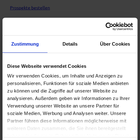
Prospekte bestellen
Organisation
Naturpark Ammergauer Alpen e.V.
Zustimmung
Details
Über Cookies
Sicherheitshinweise
Im Notfall verständigen Sie bitte die nächstgelegene
Diese Webseite verwendet Cookies
Rettungsleitstelle. Unabhängig vom Standort erreichen Sie
Wir verwenden Cookies, um Inhalte und Anzeigen zu
diese deutschlandweit unter der Telefonnummer 112.
personalisieren, Funktionen für soziale Medien anbieten
Die von uns beschriebenen Wander- und Radwege dienen
zu können und die Zugriffe auf unserer Website zu
primär der Waldbewirtschaftung, ihre Benutzung erfolgt auf
analysieren. Außerdem geben wir Informationen zu Ihrer
eigene Gefahr (§ 14 Abs. 1 BWaldG).
Verwendung unserer Website an unsere Partner für
soziale Medien, Werbung und Analysen weiter. Unsere
Partner führen diese Informationen möglicherweise mit
weiteren Daten zusammen, die Sie ihnen bereitgestellt
haben oder die sie im Rahmen Ihrer Nutzung der Dienste