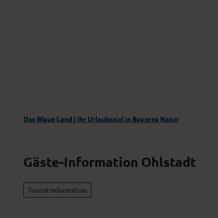
Z
Das Blaue Land entdecken
Aktivgenus
u
m
I
n
h
a
l
t
Das Blaue Land | Ihr Urlaubsziel in Bayerns Natur
Gäste-Information Ohlstadt
Tourist-Information