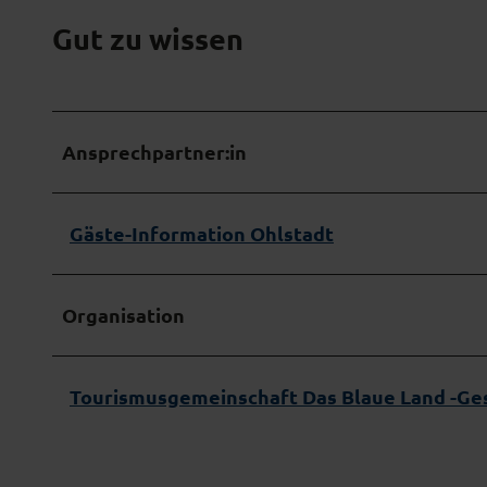
1
Gut zu wissen
-
m
a
x
Ansprechpartner:in
.
j
Gäste-Information Ohlstadt
p
g
Organisation
Tourismusgemeinschaft Das Blaue Land -Ges