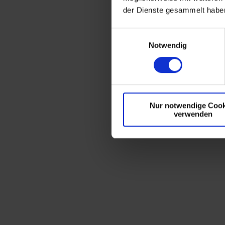
der Dienste gesammelt habe
E
Notwendig
i
n
w
i
l
Nur notwendige Cook
l
verwenden
i
g
u
n
g
s
a
u
s