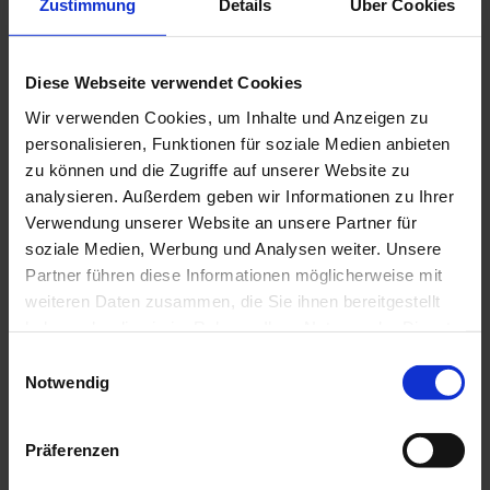
Zustimmung
Details
Über Cookies
J
Diese Webseite verwendet Cookies
e
I
t
Wir verwenden Cookies, um Inhalte und Anzeigen zu
n
z
personalisieren, Funktionen für soziale Medien anbieten
s
t
p
zu können und die Zugriffe auf unserer Website zu
i
P
© Da
s Bla
r
analysieren. Außerdem geben wir Informationen zu Ihrer
ue La
r
nd / T
a
horst
Verwendung unserer Website an unsere Partner für
t
en Gü
o
nther
i
t
soziale Medien, Werbung und Analysen weiter. Unsere
s
o
Partner führen diese Informationen möglicherweise mit
p
n
f
e
weiteren Daten zusammen, die Sie ihnen bereitgestellt
ü
k
r
haben oder die sie im Rahmen Ihrer Nutzung der Dienste
z
t
gesammelt haben.
u
E
e
H
Notwendig
i
b
a
u
G
e
n
s
ä
s
w
e
Präferenzen
V
s
t
i
o
t
e
r