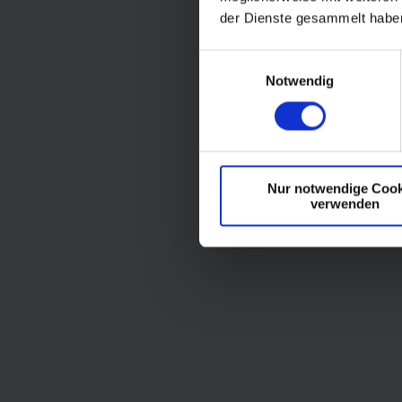
der Dienste gesammelt habe
E
Notwendig
i
n
w
i
l
Nur notwendige Cook
l
verwenden
i
g
u
n
g
s
a
u
s