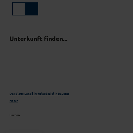
Z
u
Suche
Menü
m
I
n
h
Unterkunft finden...
a
l
t
Das Blaue Land | Ihr Urlaubsziel in Bayerns
Natur
Buchen