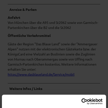
Anreise & Parken
Anfahrt
Von München über die A95 und St2062 sowie von Garmisch-
Partenkirchen über die B2 und die St2062
Öffentliche Verkehrsmittel
Gäste der Region "Das Blaue Land" sowie der "Ammergauer
Alpen" nutzen mit der elektronischen Gästekarte bzw. der
KönigsCard eine Vielzahl an Buslinien sowie die Zuglinien
von Murnau nach Oberammergau sowie von Uffing nach
Garmisch-Partenkirchen kostenlos. Weitere Informationen
erhalten Sie unter:
https://www.dasblaueland.de/Service/mobil
Weitere Infos / Links
Unterkunft im Blauen Land finden
Prospekte bestellen