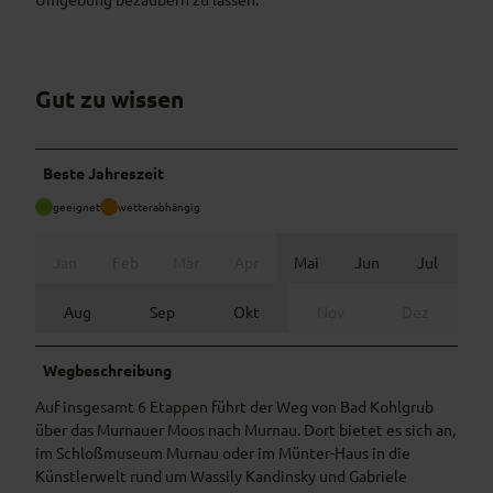
Gut zu wissen
Beste Jahreszeit
geeignet
wetterabhängig
Jan
Feb
Mär
Apr
Mai
Jun
Jul
Aug
Sep
Okt
Nov
Dez
Wegbeschreibung
Auf insgesamt 6 Etappen führt der Weg von Bad Kohlgrub
über das Murnauer Moos nach Murnau. Dort bietet es sich an,
im Schloßmuseum Murnau oder im Münter-Haus in die
Künstlerwelt rund um Wassily Kandinsky und Gabriele