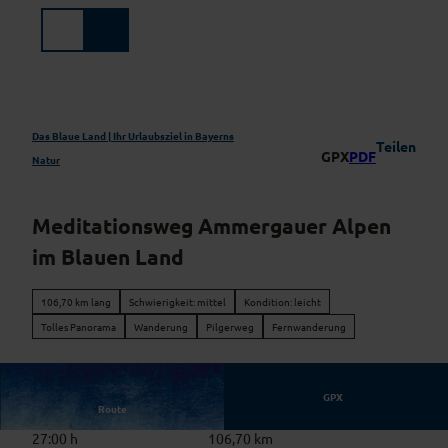
Z
u
Suche
Menü
m
I
n
h
a
Das Blaue Land | Ihr Urlaubsziel in Bayerns
Teilen
GPX
PDF
l
Natur
t
Meditationsweg Ammergauer Alpen
im Blauen Land
106,70 km lang
Schwierigkeit: mittel
Kondition: leicht
Tolles Panorama
Wanderung
Pilgerweg
Fernwanderung
GPX
Route
27:00 h
106,70 km