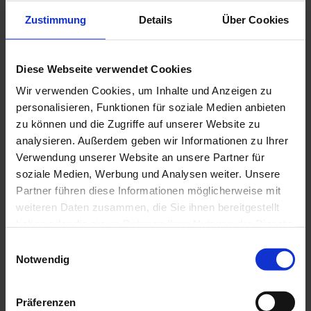
Seite Meditationsweg
Zustimmung
Details
Über Cookies
Organisation
Diese Webseite verwendet Cookies
Naturpark Ammergauer Alpen e.V.
Wir verwenden Cookies, um Inhalte und Anzeigen zu
personalisieren, Funktionen für soziale Medien anbieten
Unser Tipp
zu können und die Zugriffe auf unserer Website zu
Einen Reiseführer zum Wandern auf dem Meditationsweg
analysieren. Außerdem geben wir Informationen zu Ihrer
finden Sie im Onlineshop.
Verwendung unserer Website an unsere Partner für
soziale Medien, Werbung und Analysen weiter. Unsere
Sicherheitshinweise
Partner führen diese Informationen möglicherweise mit
Im Notfall verständigen Sie bitte die nächstgelegene
weiteren Daten zusammen, die Sie ihnen bereitgestellt
Rettungsleitstelle. Unabhängig vom Standort erreichen Sie
haben oder die sie im Rahmen Ihrer Nutzung der Dienste
diese deutschlandweit unter der Telefonnummer 112.
gesammelt haben.
E
Die von uns beschriebenen Wander- und Radwege dienen
Notwendig
i
primär der Waldbewirtschaftung, ihre Benutzung erfolgt auf
n
eigene Gefahr (§ 14 Abs. 1 BWaldG).
w
Präferenzen