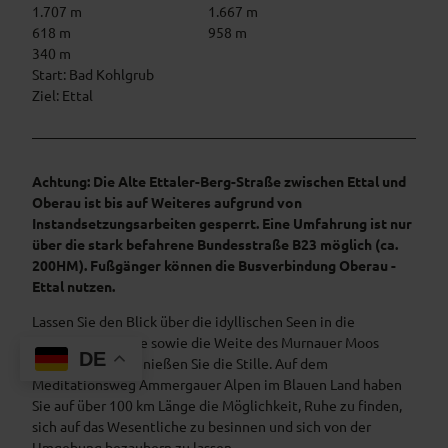
1.707 m
1.667 m
618 m
958 m
340 m
Start: Bad Kohlgrub
Ziel: Ettal
Achtung: Die Alte Ettaler-Berg-Straße zwischen Ettal und
Oberau ist bis auf Weiteres aufgrund von
Instandsetzungsarbeiten gesperrt. Eine Umfahrung ist nur
über die stark befahrene Bundesstraße B23 möglich (ca.
200HM). Fußgänger können die Busverbindung Oberau -
Ettal nutzen.
Lassen Sie den Blick über die idyllischen Seen in die
imposanten Berge sowie die Weite des Murnauer Moos
DE
schweifen und genießen Sie die Stille. Auf dem
Meditationsweg Ammergauer Alpen im Blauen Land haben
Sie auf über 100 km Länge die Möglichkeit, Ruhe zu finden,
sich auf das Wesentliche zu besinnen und sich von der
Umgebung bezaubern zu lassen.