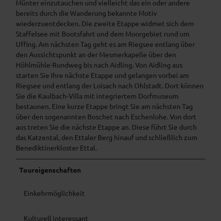
Münter einzutauchen und vielleicht das ein oder andere
bereits durch die Wanderung bekannte Motiv
wiederzuentdecken. Die zweite Etappe widmet sich dem
Staffelsee mit Bootsfahrt und dem Moorgebiet rund um
Uffing. Am nächsten Tag geht es am Riegsee entlang über
den Aussichtspunkt an der Mesmerkapelle über den
Höhlmühle-Rundweg bis nach Aidling. Von Aidling aus
starten Sie Ihre nächste Etappe und gelangen vorbei am
Riegsee und entlang der Loisach nach Ohlstadt. Dort können
Sie die Kaulbach-Villa mit integriertem Dorfmuseum
bestaunen. Eine kurze Etappe bringt Sie am nächsten Tag
über den sogenannten Boschet nach Eschenlohe. Von dort
aus treten Sie die nächste Etappe an. Diese führt Sie durch
das Katzental, den Ettaler Berg hinauf und schließlich zum
Benediktinerkloster Ettal.
Toureigenschaften
Einkehrmöglichkeit
Kulturell interessant