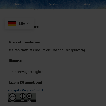
Sehr kleiner Parkplatz am Ortsrand mit 7 Stellplätzen.
Route
Anrufen
Website
Der Parkplatz ist gebührenpflichtig.
DE
Gut zu wissen
Preisinformationen
Der Parkplatz ist rund um die Uhr gebührenpflichtig.
Eignung
Kinderwagentauglich
Lizenz (Stammdaten)
Zugspitz Region GmbH