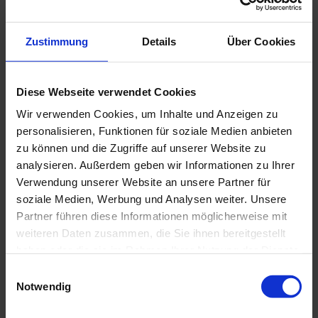
Kontaktdaten
Touristinfo Uffing am Staffelsee
Zustimmung
Details
Über Cookies
Hauptstr. 2
82449
Uffing a. Staffelsee
+49 8846/920213
Diese Webseite verwendet Cookies
touristinfo@uffing.de
Wir verwenden Cookies, um Inhalte und Anzeigen zu
Website
personalisieren, Funktionen für soziale Medien anbieten
Anreise mit dem Auto
zu können und die Zugriffe auf unserer Website zu
Anreise mit öffentlichen Verkehrsmitteln
analysieren. Außerdem geben wir Informationen zu Ihrer
Verwendung unserer Website an unsere Partner für
soziale Medien, Werbung und Analysen weiter. Unsere
Partner führen diese Informationen möglicherweise mit
weiteren Daten zusammen, die Sie ihnen bereitgestellt
haben oder die sie im Rahmen Ihrer Nutzung der Dienste
gesammelt haben.
E
Notwendig
i
n