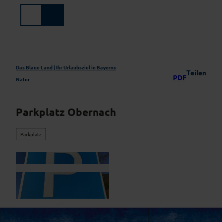
Z
u
Suche
Menü
m
I
n
h
a
Das Blaue Land | Ihr Urlaubsziel in Bayerns
Teilen
PDF
l
Natur
t
Parkplatz Obernach
Parkplatz
© Zugspitz Region GmbH | KI-optimiert |
CC-BY-NC-ND