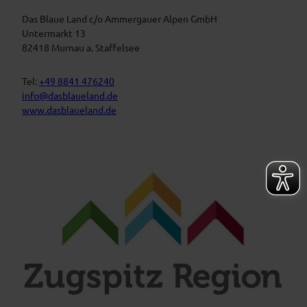
a
s
u
t
Das Blaue Land c/o Ammergauer Alpen GmbH
e
n
a
Untermarkt 13
L
l
82418 Murnau a. Staffelsee
a
t
n
d
u
Tel:
+49 8841 476240
n
info@dasblaueland.de
g
www.dasblaueland.de
e
n
F
Y
I
a
o
n
c
u
s
e
t
t
b
u
a
o
b
g
o
e
r
k
a
m