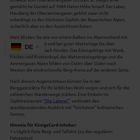
gemütliche Gondel auf 1684 Meter Höhe hinauf. Der Laber,
Hausberg der Oberammergauer, gehört zwar nicht
unbedingt zu den höchsten Gipfeln der Bayerischen Alpen,
sicherlich aber zu den Aussichtsreichsten.
Weit blicken Sie wie von einem Balkon ins Alpenvorland mit
seinen vielen Seen und bei guter Wetterlage bis über
DE
München hinaus nach Norden. Das Estergebirge mit Wank,
Fricken und Krottenkopf, das Wettersteingebirge und die
Ammergauer Alpen bilden von Osten über Süden nach
Westen die eindrucksvolle Berg-Arena auf der anderen Seite.
Nach diesem Augenschmaus können Sie in der
Berggaststätte für Ihr leibliches Wohl sorgen und sich für die
zahlreichen Wanderwege stärken. Eine Einkehr im
Gipfelrestaurant
"Die Laberei"
verbindet den
atemberaubenden Ausblick mit "höchstem" kulinarischen
Genuss.
Hinweis für KönigsCard-Inhaber:
1 x täglich freie Berg- und Talfahrt (zu den regulären
Fahrzeiten)