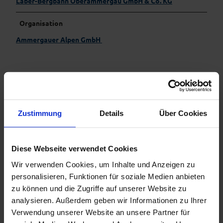
Laber-Bergbahn Oberammergau GmbH & Co. KG
Organisation
Ammergauer Alpen GmbH
In der Nähe
Auf der Karte anschauen
Zustimmung
Details
Über Cookies
Sehenswertes
Diese Webseite verwendet Cookies
Wir verwenden Cookies, um Inhalte und Anzeigen zu
personalisieren, Funktionen für soziale Medien anbieten
Kontaktdaten
zu können und die Zugriffe auf unserer Website zu
Ludwig-Lang-Str. 59
analysieren. Außerdem geben wir Informationen zu Ihrer
82487
Oberammergau
Verwendung unserer Website an unsere Partner für
+49 8822 4770