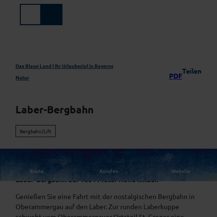
Z
u
Suche
Menü
m
I
n
h
a
Das Blaue Land | Ihr Urlaubsziel in Bayerns
Teilen
PDF
l
Natur
t
Laber-Bergbahn
Bergbahn/Lift
Geniessen Sie eine Fahrt zum Laber mit der nostalgischen
Route
Anrufen
Website
Laber-Bergbahn auf 1684 Meter Höhe hinauf.
Genießen Sie eine Fahrt mit der nostalgischen Bergbahn in
Oberammergau auf den Laber. Zur runden Laberkuppe
schwebt vom Oberammergauer Ortsteil St. Gregor eine