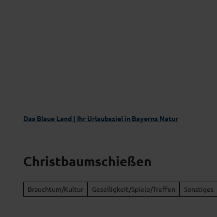
Z
Das Blaue Land entdecken
Aktivgenus
u
m
I
n
h
a
l
t
Das Blaue Land | Ihr Urlaubsziel in Bayerns Natur
Christbaumschießen
Brauchtum/Kultur
Geselligkeit/Spiele/Treffen
Sonstiges