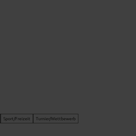
s
Kulturgenuss
Kulinarik & Regionales
Sport/Freizeit
Turnier/Wettbewerb