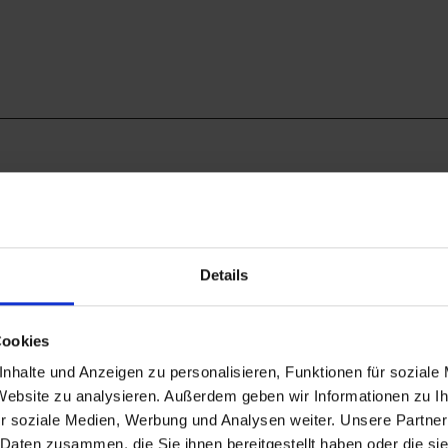
chäftsstelle c/o Tourist-Information Murnau-
Details
Cookies
nhalte und Anzeigen zu personalisieren, Funktionen für soziale
 Website zu analysieren. Außerdem geben wir Informationen zu 
r soziale Medien, Werbung und Analysen weiter. Unsere Partner
Auf der Karte ans
 Daten zusammen, die Sie ihnen bereitgestellt haben oder die s