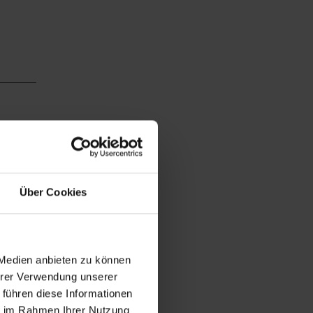
Über Cookies
 Medien anbieten zu können
Ihrer Verwendung unserer
 führen diese Informationen
chauen
ie im Rahmen Ihrer Nutzung