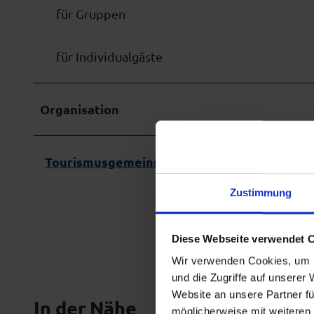
für Gruppen
für Individualgäste
Organisation
Tourismusgemeinschaft Das Blaue Land -Ges
Zustimmung
Diese Webseite verwendet 
Wir verwenden Cookies, um I
und die Zugriffe auf unserer
Website an unsere Partner fü
In der Nähe
möglicherweise mit weiteren