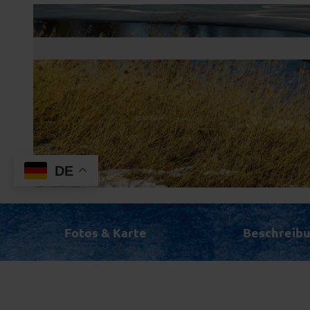
DE
© all rights reserved, meetme@showmedia.de
Fotos & Karte
Beschreib