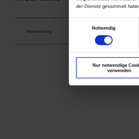
der Dienste gesammelt habe
E
Notwendig
i
Veranstaltung
n
w
i
l
Nur notwendige Cook
l
verwenden
i
g
u
n
g
s
a
u
s