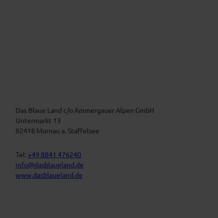
e
V
e
i
r
m
a
B
n
l
a
s
u
t
Das Blaue Land c/o Ammergauer Alpen GmbH
e
n
a
Untermarkt 13
L
l
82418 Murnau a. Staffelsee
a
t
n
d
u
Tel:
+49 8841 476240
n
info@dasblaueland.de
g
www.dasblaueland.de
e
n
F
Y
I
a
o
n