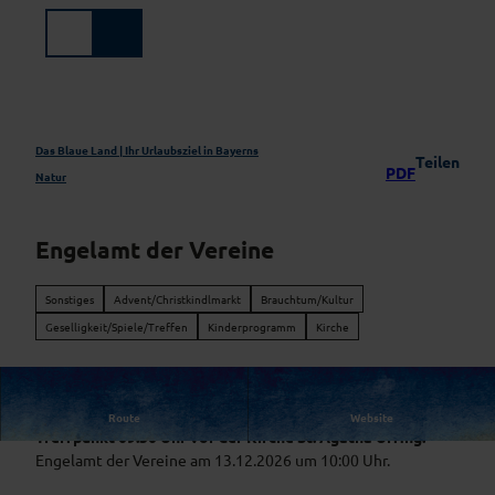
Z
u
Suche
Menü
m
I
n
h
a
Das Blaue Land | Ihr Urlaubsziel in Bayerns
Teilen
PDF
l
Natur
t
Engelamt der Vereine
Sonstiges
Advent/Christkindlmarkt
Brauchtum/Kultur
Geselligkeit/Spiele/Treffen
Kinderprogramm
Kirche
Engelamt der Vereine
Route
Website
Treffpunkt 09:30 Uhr vor der Kirche St. Agatha Uffing.
Engelamt der Vereine am 13.12.2026 um 10:00 Uhr.