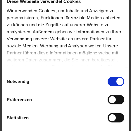
Diese Webseite verwendet Cookies
Wir verwenden Cookies, um Inhalte und Anzeigen zu
personalisieren, Funktionen für soziale Medien anbieten
zu können und die Zugriffe auf unserer Website zu
analysieren. Außerdem geben wir Informationen zu Ihrer
Verwendung unserer Website an unsere Partner für
soziale Medien, Werbung und Analysen weiter. Unsere
Partner führen diese Informationen möglicherweise mit
weiteren Daten zusammen, die Sie ihnen bereitgestellt
haben oder die sie im Rahmen Ihrer Nutzung der Dienste
gesammelt haben.
E
Notwendig
i
n
w
Präferenzen
i
J
l
e
l
Statistiken
I
t
n
i
z
s