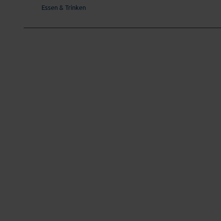
w
Essen & Trinken
a
h
l