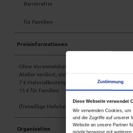
Barrierefrei
für Familien
Preisinformationen
Ohne Voranmeldung, aber mit begrenzter Teilne
Atelier verlässt, stehen dann wieder Plätze zur
Zustimmung
7 € Materialkostenpauschale pro Person bzw.
15 € für Familien
Diese Webseite verwendet 
(freiwillige Mehrbeträge oder Spenden willko
Wir verwenden Cookies, um I
und die Zugriffe auf unserer
Website an unsere Partner fü
Organisation
möglicherweise mit weiteren