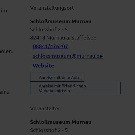
Veranstaltungsort
 im
Schloßmuseum Murnau
Schlosshof 2 - 5
82418
Murnau a. Staffelsee
08841/476207
holen.
schlossmuseum@murnau.de
Website
Anreise mit dem Auto
Anreise mit öffentlichen
Verkehrsmitteln
eins
Veranstalter
Schloßmuseum Murnau
Schlosshof 2 - 5