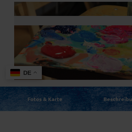
DE
© (c) Schloßmuseum Murnau
Fotos & Karte
Beschreib