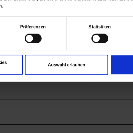
n.
chäftsstelle c/o Tourist-Information Murnau-
Präferenzen
Statistiken
ies
Auswahl erlauben
Auf der Karte ans