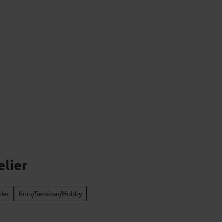
s
Kulturgenuss
Kulinarik & Regionales
elier
der
Kurs/Seminar/Hobby