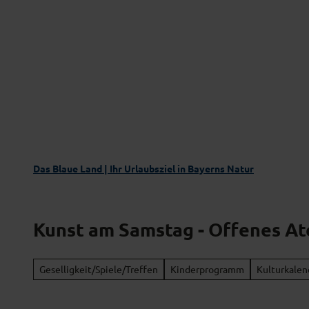
Z
Das Blaue Land entdecken
Aktivgenus
u
m
I
n
h
a
l
t
Das Blaue Land | Ihr Urlaubsziel in Bayerns Natur
Kunst am Samstag - Offenes At
Geselligkeit/Spiele/Treffen
Kinderprogramm
Kulturkalen