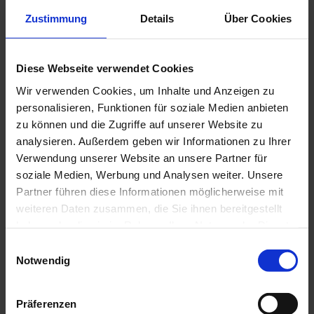
Veranstaltung
Zustimmung
Details
Über Cookies
Essen & Trinken
Diese Webseite verwendet Cookies
Wir verwenden Cookies, um Inhalte und Anzeigen zu
personalisieren, Funktionen für soziale Medien anbieten
Veranstaltungsort
zu können und die Zugriffe auf unserer Website zu
analysieren. Außerdem geben wir Informationen zu Ihrer
Kultur- und Tagungszentrum Murnau (KTM)
Ödön-von-Horváth-Platz 1
Verwendung unserer Website an unsere Partner für
82418
Murnau a. Staffelsee
soziale Medien, Werbung und Analysen weiter. Unsere
08841/476250
Partner führen diese Informationen möglicherweise mit
weiteren Daten zusammen, die Sie ihnen bereitgestellt
ktm@murnau.de
haben oder die sie im Rahmen Ihrer Nutzung der Dienste
Website
gesammelt haben.
E
Notwendig
Anreise mit dem Auto
i
Anreise mit öffentlichen Verkehrsmitteln
n
w
Veranstalter
Präferenzen
i