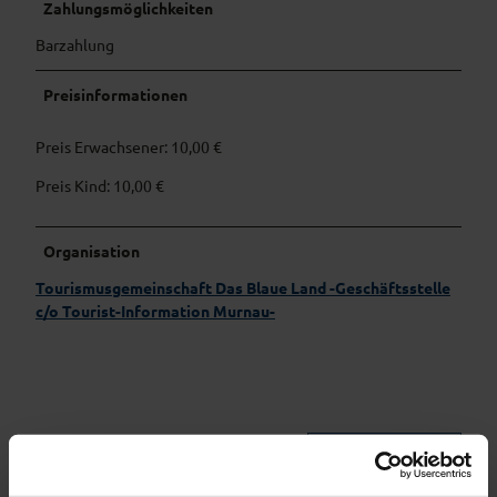
Zahlungsmöglichkeiten
Barzahlung
Preisinformationen
Preis Erwachsener: 10,00 €
Preis Kind: 10,00 €
Organisation
Tourismusgemeinschaft Das Blaue Land -Geschäftsstelle
c/o Tourist-Information Murnau-
In der Nähe
Auf der Karte anschauen