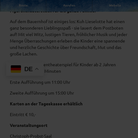
Freut euch auf ein fröhliches und liebevoll inszeniertes
Route
Anrufen
Website
Figurentheaterstück für die ganze Familie!
Auf dem Bauernhof ist einiges los: Kuh Lieselotte hat einen
ganz besonderen Lieblingsspaß - sie lauert dem Postboten
auf! Mit viel Witz, lustigen Tieren, fröhlicher Musik und jeder
Menge Überraschungen erleben die Kinder eine spannende
und herzliche Geschichte über Freundschaft, Mut und das
große Lachen.
Ein lustiges Figurentheaterspiel für Kinder ab 2 Jahren
DE
Spieldauer: ca. 50 Minuten
Erste Aufführung um 11:00 Uhr
Zweite Aufführung um 15:00 Uhr
Karten an der Tageskasse erhältlich
Eintritt € 10,-
Veranstaltungsort
Christoph-Probst-Saal