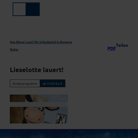
Z
u
Suche
Menü
m
I
n
h
a
Das Blaue Land | Ihr Urlaubsziel in Bayerns
Teilen
PDF
l
Natur
t
Lieselotte lauert!
Kinderprogramm
ab 10,00 € p.P.
© Figurentheater Ingolstadt