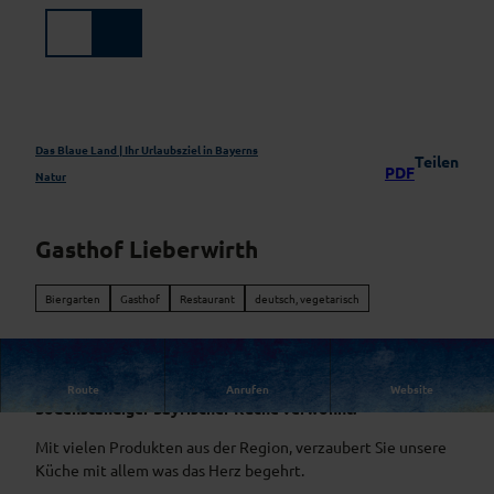
Z
u
Suche
Menü
m
I
n
h
a
Das Blaue Land | Ihr Urlaubsziel in Bayerns
Teilen
PDF
l
Natur
t
Gasthof Lieberwirth
Biergarten
Gasthof
Restaurant
deutsch, vegetarisch
Im Gasthof Lieberwirth werden Sie mit guter
Route
Anrufen
Website
bodenständiger bayrischer Küche verwöhnt.
Mit vielen Produkten aus der Region, verzaubert Sie unsere
Küche mit allem was das Herz begehrt.