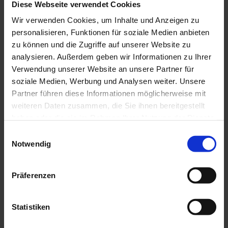
Diese Webseite verwendet Cookies
Wir verwenden Cookies, um Inhalte und Anzeigen zu
personalisieren, Funktionen für soziale Medien anbieten
In der Nähe
Auf der Karte anschauen
zu können und die Zugriffe auf unserer Website zu
analysieren. Außerdem geben wir Informationen zu Ihrer
Verwendung unserer Website an unsere Partner für
Touren
soziale Medien, Werbung und Analysen weiter. Unsere
Partner führen diese Informationen möglicherweise mit
weiteren Daten zusammen, die Sie ihnen bereitgestellt
haben oder die sie im Rahmen Ihrer Nutzung der Dienste
Pächter/Betreiber
gesammelt haben.
E
Friedrich Will
Notwendig
i
Dorfstr. 8
n
82449
Uffing a. Staffelsee
w
+49 8846 / 663
Präferenzen
i
Website
l
l
Statistiken
Anreise mit dem Auto
i
Anreise mit öffentlichen Verkehrsmitteln