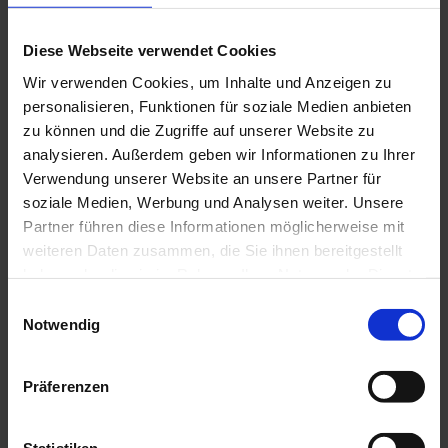
Anreise & Parken
Großer Parkplatz vorhanden.
Diese Webseite verwendet Cookies
Wir verwenden Cookies, um Inhalte und Anzeigen zu
Weitere Infos
personalisieren, Funktionen für soziale Medien anbieten
Das Seerestaurant Alpenblick verfügt über einen
zu können und die Zugriffe auf unserer Website zu
vollverglasten Wintergarten, ein gemütliches Stüberl, eine
analysieren. Außerdem geben wir Informationen zu Ihrer
bediente Sonnenterasse und einen barrierefreien Eingang,
Verwendung unserer Website an unsere Partner für
sowie behinderten gerechte Toiletten. Die
soziale Medien, Werbung und Analysen weiter. Unsere
Schiffsanlegestelle befindet sich direkt am Biergarten, und
Partner führen diese Informationen möglicherweise mit
an der Freibadestelle "Bärtl Bad" können Sie sich an warmen
weiteren Daten zusammen, die Sie ihnen bereitgestellt
Sommertagen erfrischen.
haben oder die sie im Rahmen Ihrer Nutzung der Dienste
Organisation
gesammelt haben.
E
Notwendig
i
Tourismusgemeinschaft Das Blaue Land -Geschäftsstelle
c/o Tourist-Information Murnau-
n
w
Präferenzen
i
l