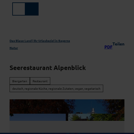
Z
u
Suche
Menü
m
I
n
h
a
Das Blaue Land | Ihr Urlaubsziel in Bayerns
Teilen
PDF
l
Natur
t
Seerestaurant Alpenblick
Biergarten
Restaurant
deutsch, regionale Küche, regionale Zutaten, vegan, vegetarisch