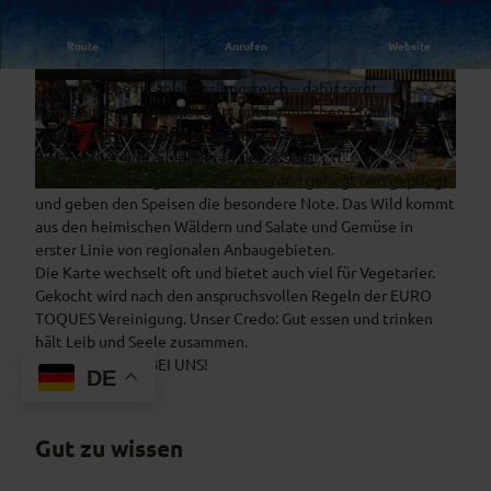
FRISCH, LEICHT, REGIONAL, KREATIV
Und dann noch dieser
Route
Anrufen
Website
Blick auf See und Berge!
Unsere Küche ist abwechslungsreich – dafür sorgt
© Seerestaurant Alpenblick |
CC-BY-NC-ND
© Seerestaurant Alpenblick |
CC-BY-NC-ND
Küchenmeister Michael Bott mit heimischen Produkten und
fangfrischen Fischen aus dem Staffelsee, aus dem eigenen
Fischweiher und aus anderen Gewässern.
Die Kräuter im eigenen Garten werden gehegt und gepflegt
© Seerestaurant Alpenblick |
CC-BY-NC-ND
und geben den Speisen die besondere Note. Das Wild kommt
aus den heimischen Wäldern und Salate und Gemüse in
erster Linie von regionalen Anbaugebieten.
Die Karte wechselt oft und bietet auch viel für Vegetarier.
Gekocht wird nach den anspruchsvollen Regeln der EURO
TOQUES Vereinigung. Unser Credo: Gut essen und trinken
hält Leib und Seele zusammen.
SO SCHÖN IST'S BEI UNS!
DE
Gut zu wissen