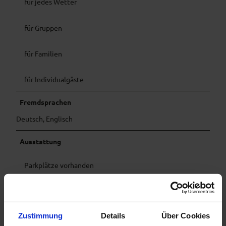
für jedes Wetter
für Gruppen
für Familien
für Individualgäste
Fremdsprachen
Deutsch, Englisch
Ausstattung
Parkplätze vorhanden
Sonstiges
Tiere (Hunde) erlaubt
Zustimmung
Details
Über Cookies