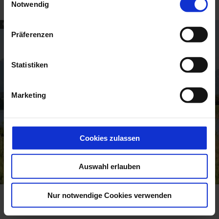
Notwendig
i
n
© Das Blaue Land
w
Präferenzen
i
l
l
Statistiken
i
g
Marketing
u
n
g
s
Cookies zulassen
a
u
Auswahl erlauben
s
w
a
Nur notwendige Cookies verwenden
h
l