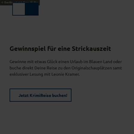
Z
© Das Blaue Land; Foto: W. Ehn
u
Suche
Menü
m
I
n
h
a
l
Gewinnspiel für eine Strickauszeit
t
Gewinne mit etwas Glück einen Urlaub im Blauen Land oder
buche direkt Deine Reise zu den Originalschauplätzen samt
exklusiver Lesung mit Leonie Kramer.
Jetzt KrimiReise buchen!