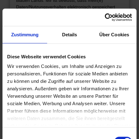
Blauen Lands. Mir ist bewusst, dass mein(e)
Daten/Nutzungsverhalten elektronisch gespeichert
und zum Zweck der Verbesserung des
Kundenservices ausgewertet und verarbeitet werden
und, dass ich mich jederzeit abmelden kann. Meine
Daten dürfen nicht an Dritte weitergegeben werden.
Zustimmung
Details
Über Cookies
Ich kann jederzeit Einblick in meine Daten verlangen
sowie jederzeit der Speicherung meiner Daten
widersprechen und sie löschen lassen.
Diese Webseite verwendet Cookies
Wir verwenden Cookies, um Inhalte und Anzeigen zu
Einwilligung Teilnahmebedingungen*
personalisieren, Funktionen für soziale Medien anbieten
Ja, ich möchte am Gewinnspiel des Blauen Lands
zu können und die Zugriffe auf unserer Website zu
teilnehmen und habe die Teilnahmebedingungen zur
analysieren. Außerdem geben wir Informationen zu Ihrer
Kenntnis genommen
Verwendung unserer Website an unsere Partner für
soziale Medien, Werbung und Analysen weiter. Unsere
Zu den Teilnahmebedingungen
Partner führen diese Informationen möglicherweise mit
weiteren Daten zusammen, die Sie ihnen bereitgestellt
Anmelden
haben oder die sie im Rahmen Ihrer Nutzung der Dienste
gesammelt haben.
E