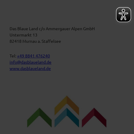
i
r
m
a
B
n
l
a
s
u
t
Das Blaue Land c/o Ammergauer Alpen GmbH
e
n
a
Untermarkt 13
L
l
82418 Murnau a. Staffelsee
a
t
n
d
u
Tel:
+49 8841 476240
n
info@dasblaueland.de
g
www.dasblaueland.de
e
n
F
Y
I
a
o
n
c
u
s
e
t
t
b
u
a
o
b
g
o
e
r
k
a
m