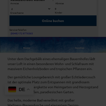
-
Anreise
Abreise
0
Kinder
Erwachsene
W
W
o
o
Online buchen
h
h
n
n
Service-Telefon
b
b
(0049) 172 9776363
W
e
e
o
r
r
h
Route
Anrufen
e
e
BLUELAND LOFT Basic 1-4 Personen:
n
i
i
b
c
c
Unter dem Dachgebälk eines ehemaligen Bauernhofes lädt
e
h
h
unser Loft in einen besonderen Wohn- und Schlafraum mit
r
massivem Eichenholzboden und tropischen Pflanzen ein.
e
Der gemütliche Loungebereich mit großer Echtledercouch
i
ist der optimale Platz zum Entspannen mit grandiosem
c
Ausblick auf die Bergkette von Heimgarten und Herzogstand
h
DE
und über den großen, paradiesischen Garten.
Das helle, moderne Bad verwöhnt mit großer
Wellness-/Regendusche und elegantem Design-