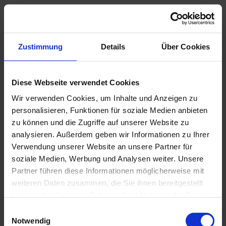
Sprachkenntnisse
Deutsch, Englisch
Zustimmung
Details
Über Cookies
Kapazität
Diese Webseite verwendet Cookies
Anzahl Betten
8
Wir verwenden Cookies, um Inhalte und Anzeigen zu
Anzahl der Ferienwohnungen
1
personalisieren, Funktionen für soziale Medien anbieten
zu können und die Zugriffe auf unserer Website zu
Sprachkenntnisse
analysieren. Außerdem geben wir Informationen zu Ihrer
Deutsch, Englisch
Verwendung unserer Website an unsere Partner für
soziale Medien, Werbung und Analysen weiter. Unsere
Zahlungsmöglichkeiten
Partner führen diese Informationen möglicherweise mit
weiteren Daten zusammen, die Sie ihnen bereitgestellt
Überweisung
haben oder die sie im Rahmen Ihrer Nutzung der Dienste
gesammelt haben.
Anreise & Parken
E
Notwendig
i
Anreise mit dem Auto
Anreise mit öffentlichen Verkehrsmitteln