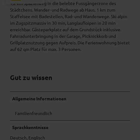
H
N
1,2 km Spazierweg in die belebte Fussgängerzone des
E
W
Städtchens. Wander- und Radwege ab Haus. 1 km zum
L
I
Staffelsee mit Badestellen, Rad- und Wanderwege. Ski alpin
L
E
im Zugspitzmassiv in 30 min, Langlaufloipen in 20 min
E
S
erreichbar. Gästeparkplatz auf dem Grundstück inklusive.
N
Fahrradunterbringung in der Garage, Picknickkorb und
W
Grillplatznutzung gegen Aufpreis. Die Ferienwohnung bietet
I
auf 62 qm Platz für max. 3 Personen.
E
S
*
*
Gut zu wissen
*
*
*
Allgemeine Informationen
Familienfreundlich
Sprachkenntnisse
Deutsch, Englisch