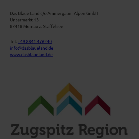
a
s
u
t
Das Blaue Land c/o Ammergauer Alpen GmbH
e
n
a
Untermarkt 13
L
l
82418 Murnau a. Staffelsee
a
t
n
d
u
Tel:
+49 8841 476240
n
info@dasblaueland.de
g
www.dasblaueland.de
e
n
F
Y
I
a
o
n
c
u
s
e
t
t
b
u
a
o
b
g
o
e
r
k
a
m