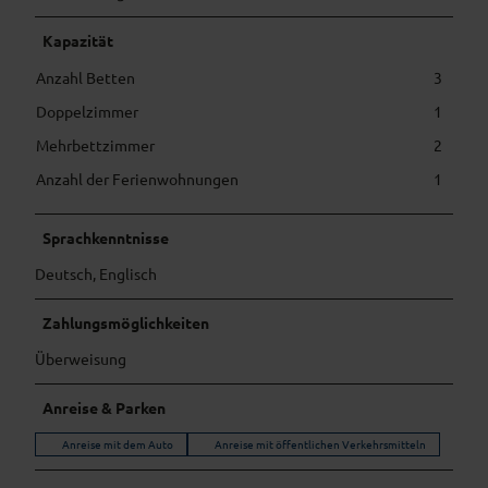
Kapazität
Anzahl Betten
3
Doppelzimmer
1
Mehrbettzimmer
2
Anzahl der Ferienwohnungen
1
Sprachkenntnisse
Deutsch, Englisch
Zahlungsmöglichkeiten
Überweisung
Anreise & Parken
Anreise mit dem Auto
Anreise mit öffentlichen Verkehrsmitteln