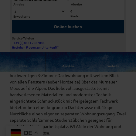
-
Anreise
Abreise
0
Kinder
Erwachsene
W
W
o
o
Online buchen
h
h
n
n
Service-Telefon
e
s
+49 (0) 8821 7087048
W
Bestehen Fragen zur Unterkunft?
n
t
o
u
h
d
Route
Anrufen
Website
n
i
Sie sind zu Gast in einer komplett neu ausgebauten
s
o
hochwertigen 3-Zimmer-Dachwohnung mit weitem Blick
t
i
von allen Fenstern (außer Nordseite) über das Murnauer
u
m
Moos auf die Alpen. Das liebevoll ausgestattete, mit
d
S
handverlesenen Materialien und modernster Technik
i
C
eingerichtete Schmuckstück mit freigelegtem Fachwerk
o
H
bietet neben einer begrünten Dachterrasse mit 15 qm
i
E
Nutzfläche einen eigenen separaten Wohnungszugang. Zwei
m
L
separate Schlafzimmer. Studierstübchen geeignet für
S
L
workation/ Laptoparbeitsplatz. WLAN in der Wohnung und
C
DE
E
auf der Dachterrasse.