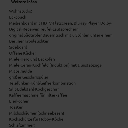
Weitere Infos
Wohnstudio:
Eckcouch
Medienboard mit HDTV-Flatscreen, Blu-ray-Player, Dolby-
Digital-Receiver, Teufel-Lautsprechern
original Südtiroler Bauerntisch mit 6 Stühlen unter einem
Berliner Kronleuchter
Sideboard
Offene Küche:
Miele-Herd und Backofen
Miele-Ceran-Kochfeld (Induktion) mit Dunstabzugs-
Mittelmulde
großer Geschirrspüler
Telefunken-Kühl/Gefrierkombination
Silit-Edelstahl-Kochgeschirr
Kaffeemaschine für Filterkaffee
Eierkocher
Toaster
Milchschäumer (Schneebesen)
Kochschürze für Hobby-Köche
Schlafzimmer: