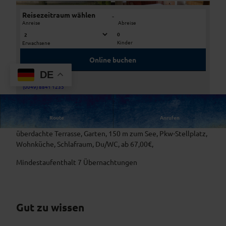
Reisezeitraum wählen
-
Anreise
Abreise
0
Kinder
Erwachsene
I
I
M
M
Online buchen
G
G
DE
_
_
Service-Telefon
1
7
(0049) 8841 1235
I
6
7
M
3
6
G
Route
Anrufen
6
5
Ferienhäuschen für 1-2 Personen, Nichtraucherwohnung,
_
_
_
überdachte Terrasse, Garten, 150 m zum See, Pkw-Stellplatz,
7
k
k
Wohnküche, Schlafraum, Du/WC, ab 67,00€,
7
l
l
7
Mindestaufenthalt 7 Übernachtungen
2
_
k
l
Gut zu wissen