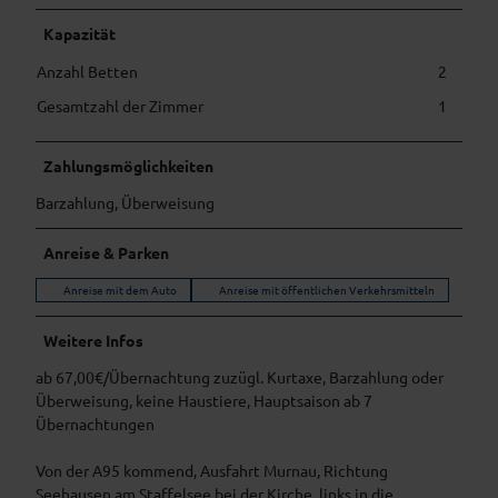
Kapazität
Anzahl Betten
2
Gesamtzahl der Zimmer
1
Zahlungsmöglichkeiten
Barzahlung, Überweisung
Anreise & Parken
Anreise mit dem Auto
Anreise mit öffentlichen Verkehrsmitteln
Weitere Infos
ab 67,00€/Übernachtung zuzügl. Kurtaxe, Barzahlung oder
Überweisung, keine Haustiere, Hauptsaison ab 7
Übernachtungen
Von der A95 kommend, Ausfahrt Murnau, Richtung
Seehausen am Staffelsee bei der Kirche, links in die