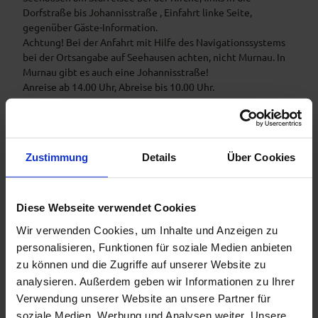
Dorfstraße bis Johannisstraße , Einfahrt linke Seite,
gegenüber Gäste-Information.
Achtung! Bei der Anfahrt mit Hilfe des Navigationssystems
bei der Ortsangabe auf Seehausen achten, nicht Murnau. In
Murnau gibt es auch eine Johannisstraße!
Anreise ab 14.00 Uhr, Abreise bis 10.00 Uhr.
Ansprechpartner:in
Angelika Guglhör
Zustimmung
Details
Über Cookies
Diese Webseite verwendet Cookies
In der Nähe
Auf der Karte anschauen
Wir verwenden Cookies, um Inhalte und Anzeigen zu
personalisieren, Funktionen für soziale Medien anbieten
zu können und die Zugriffe auf unserer Website zu
Veranstaltung
analysieren. Außerdem geben wir Informationen zu Ihrer
Verwendung unserer Website an unsere Partner für
soziale Medien, Werbung und Analysen weiter. Unsere
Sehenswertes