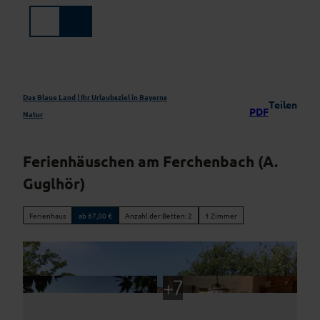
Z
u
Suche
Menü
m
I
n
h
a
Das Blaue Land | Ihr Urlaubsziel in Bayerns
Teilen
PDF
l
Natur
t
Ferienhäuschen am Ferchenbach (A.
Guglhör)
Ferienhaus
ab 67,00 €
Anzahl der Betten: 2
1 Zimmer