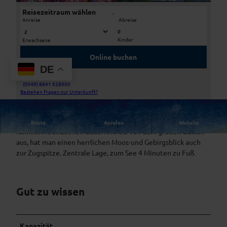
Reisezeitraum wählen
-
Anreise
Abreise
0
Kinder
Erwachsene
b
A
l
u
Online buchen
u
s
DE
m
b
Service-Telefon
e
l
(0049) 8841 628900
H
Bestehen Fragen zur Unterkunft?
n
i
a
b
c
u
a
k
Die Fewo ist für 2 bis 6 Personen im Dachgeschoss eines
Route
Anrufen
Website
s
l
S
familienfreundlichen Bauernhofes. Von dem großen Balkon
a
k
ü
aus, hat man einen herrlichen Moos-und Gebirgsblick auch
n
o
d
zur Zugspitze. Zentrale Lage, zum See 4 Minuten zu Fuß
s
n
s
i
e
c
i
h
Gut zu wissen
t
t
e
S
ü
Kapazität