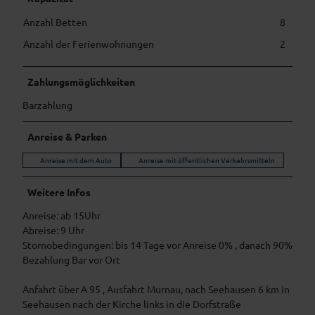
d
s
Anzahl Betten
8
e
Anzahl der Ferienwohnungen
2
i
t
e
Zahlungsmöglichkeiten
Barzahlung
Anreise & Parken
Anreise mit dem Auto
Anreise mit öffentlichen Verkehrsmitteln
Weitere Infos
Anreise: ab 15Uhr
Abreise: 9 Uhr
Stornobedingungen: bis 14 Tage vor Anreise 0% , danach 90%
Bezahlung Bar vor Ort
Anfahrt über A 95 , Ausfahrt Murnau, nach Seehausen 6 km in
Seehausen nach der Kirche links in die Dorfstraße