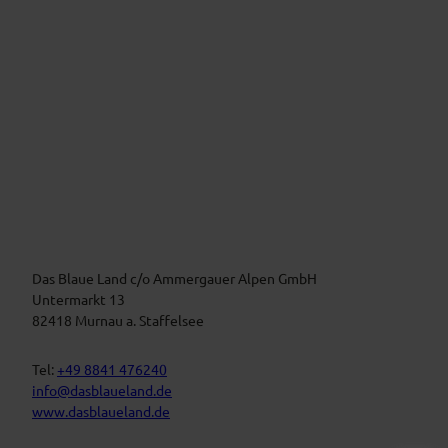
v
!
i
c
e
V
e
i
r
m
a
B
n
l
a
s
u
t
Das Blaue Land c/o Ammergauer Alpen GmbH
e
n
a
Untermarkt 13
L
l
82418 Murnau a. Staffelsee
a
t
n
d
u
Tel:
+49 8841 476240
n
info@dasblaueland.de
g
www.dasblaueland.de
e
n