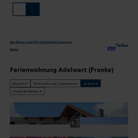
Z
u
Suche
Menü
m
I
n
h
a
Das Blaue Land | Ihr Urlaubsziel in Bayerns
Teilen
PDF
l
Natur
t
Ferienwohnung Adelwart (Franke)
Bauernhof
Ferienwohnung / Appartement
ab 90,00 €
Anzahl der Betten: 8