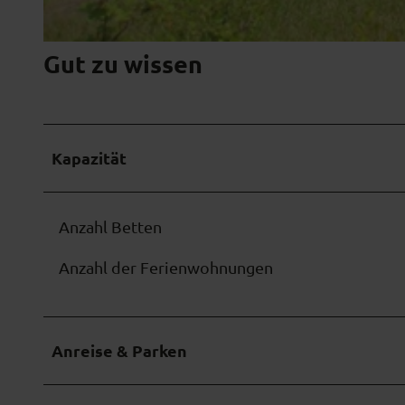
1
Gut zu wissen
.
H
a
u
Kapazität
s
Anzahl Betten
Anzahl der Ferienwohnungen
Anreise & Parken