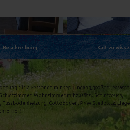
3
.
Beschreibung
Gut zu wisse
W
o
h
n
r
ohnung für 2 Personen mit sep.Eingang,großer Terrasse
a
Schlafzimmer, Wohnzimmer mit zusätzl. Schlafcouch,
u
, Fussbodenheizung, Cottoboden, PKW Stellplatz, Lieg
m
hre frei !
2