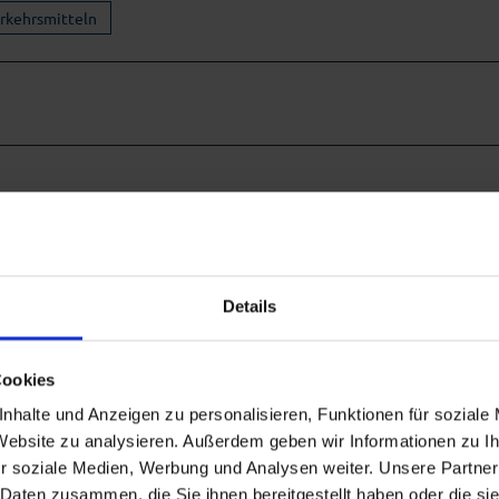
erkehrsmitteln
Details
Kochel/Ohlstadt, rechts Richtung Ohlstadt und Murnau
Cookies
d Garmisch-Partenkirchen. Durch den Ort bis Ortsteil
nks in den Buchenweg und rechts in Am Eichholz 1. Aus
nhalte und Anzeigen zu personalisieren, Funktionen für soziale
 Website zu analysieren. Außerdem geben wir Informationen zu 
 - Richtung Ohlstadt/Bad Tölz abbiegen. Bis Ortsteil
r soziale Medien, Werbung und Analysen weiter. Unsere Partner
inks in den Buchenweg und rechts in Am Eichholz 1.
 Daten zusammen, die Sie ihnen bereitgestellt haben oder die s