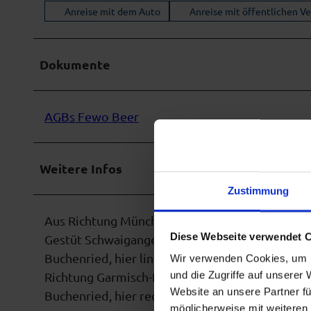
Anreise mit dem Auto
Anreise mit öffentlichen V
Dokumente
AGBs Fewo Beer
Weitere Infos
Zustimmung
Aus Richtung München: A95 - Ausfahrt Murnau/
Diese Webseite verwendet 
Gestüt Schwaiganger links Richtung Ohlstadt un
Buchenried, hier links in die Heubergstraße, li
Wir verwenden Cookies, um I
und die Zugriffe auf unserer
Richtung Garmisch-Partenkirchen und Murnau: B2
Website an unsere Partner fü
Buchenried, hier rechts in die Heubergstraße, l
möglicherweise mit weiteren