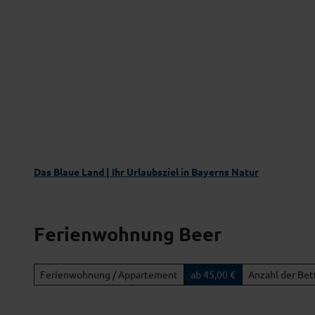
Z
Das Blaue Land entdecken
Aktivgenus
u
m
I
n
h
a
l
t
Das Blaue Land | Ihr Urlaubsziel in Bayerns Natur
Ferienwohnung Beer
Ferienwohnung / Appartement
ab 45,00 €
Anzahl der Bet