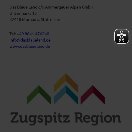
s
u
t
Das Blaue Land c/o Ammergauer Alpen GmbH
e
n
a
Untermarkt 13
L
l
82418 Murnau a. Staffelsee
a
t
n
d
u
Tel:
+49 8841 476240
n
info@dasblaueland.de
g
www.dasblaueland.de
e
n
F
Y
I
a
o
n
c
u
s
e
t
t
b
u
a
o
b
g
o
e
r
k
a
m