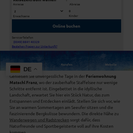
-
Anreise
Abreise
0
Kinder
Erwachsene
D
D
S
S
Online buchen
C
C
_
_
Service-Telefon
1
1
(0049) 8841 40329
0
Bestehen Fragen zur Unterkunft?
0
0
2
4
4
_
2
3
Route
Anrufen
Website
D
Erholung pur in der Ferienwohnung Matschl Franz
DE
S
Genießen Sie unvergessliche Tage in der
Ferienwohnung
C
Matschl Franz
, wo der zauberhafte Staffelsee nur wenige
F
Schritte entfernt ist. Eingebettet in die idyllische
0
Landschaft, erwartet Sie hier ein Stück Natur, das zum
0
Entspannen und Entdecken einlädt. Stellen Sie sich vor, wie
3
Sie an warmen Sommertagen am Seeufer sitzen und die
4
faszinierende Bergkulisse bewundern. Die direkte Nähe zu
Wanderwegen und Radstrecken
sorgt dafür, dass
Naturfreunde und Sportbegeisterte voll auf ihre Kosten
kommen.