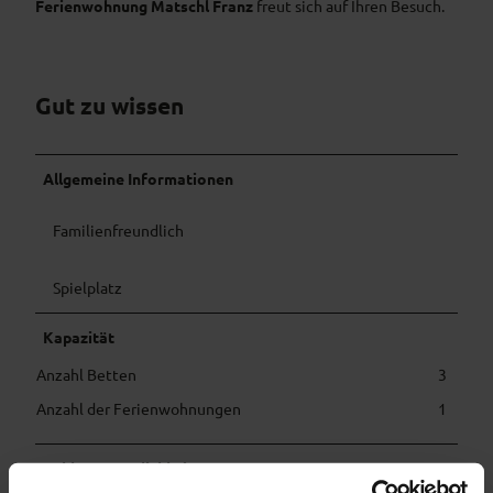
Ferienwohnung Matschl Franz
freut sich auf Ihren Besuch.
Gut zu wissen
Allgemeine Informationen
Familienfreundlich
Spielplatz
Kapazität
Anzahl Betten
3
Anzahl der Ferienwohnungen
1
Zahlungsmöglichkeiten