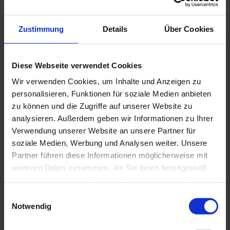
Barzahlung, Überweisung
Anreise & Parken
Zustimmung
Details
Über Cookies
Anreise mit dem Auto
Anreise mit öffentlichen Verkehrsmitteln
Diese Webseite verwendet Cookies
Weitere Infos
Wir verwenden Cookies, um Inhalte und Anzeigen zu
Parkmöglichkeit im Hof vorhanden
personalisieren, Funktionen für soziale Medien anbieten
zu können und die Zugriffe auf unserer Website zu
Vor Murnau kommend Richtung Uffing, am nördlichen
Ortsrand die letzte Straße links in die Arnbachstraße
analysieren. Außerdem geben wir Informationen zu Ihrer
einbiegen, 4. Haus auf der rechten Seite
Verwendung unserer Website an unsere Partner für
Check-in: ab ca. 14 Uhr
soziale Medien, Werbung und Analysen weiter. Unsere
Check-out: ca. 10 Uhr
Partner führen diese Informationen möglicherweise mit
weiteren Daten zusammen, die Sie ihnen bereitgestellt
Ansprechpartner:in
haben oder die sie im Rahmen Ihrer Nutzung der Dienste
Ferienwohnung Matschl
gesammelt haben.
E
Notwendig
i
n