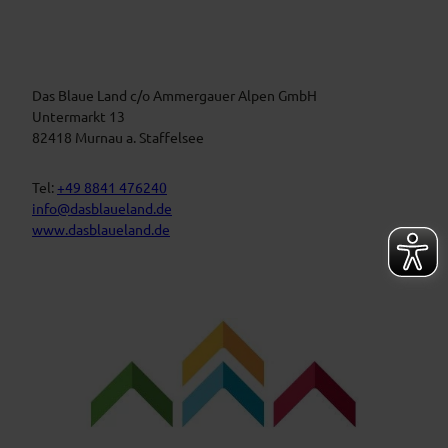
i
r
m
a
B
n
l
a
s
u
t
Das Blaue Land c/o Ammergauer Alpen GmbH
e
n
a
Untermarkt 13
L
l
82418 Murnau a. Staffelsee
a
t
n
d
u
Tel:
+49 8841 476240
n
info@dasblaueland.de
g
www.dasblaueland.de
e
n
F
Y
I
a
o
n
c
u
s
e
t
t
b
u
a
o
b
g
o
e
r
k
a
m