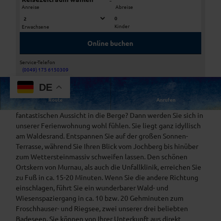
-
Anreise
Abreise
0
Kinder
Erwachsene
B
B
l
l
Online buchen
i
i
c
c
Service-Telefon
k
k
(0049) 175 6150309
A
v
a
DE
u
o
u
s
Route
Anrufen
n
f
Bevorzugen Sie eine ruhige Lage und haben Freude an einer
s
d
d
fantastischen Aussicht in die Berge? Dann werden Sie sich in
i
e
a
unserer Ferienwohnung wohl fühlen. Sie liegt ganz idyllisch
c
r
s
am Waldesrand. Entspannen Sie auf der großen Sonnen-
h
T
H
Terrasse, während Sie Ihren Blick vom Jochberg bis hinüber
t
e
a
zum Wettersteinmassiv schweifen lassen. Den schönen
v
r
u
Ortskern von Murnau, als auch die Unfallklinik, erreichen Sie
o
r
s
zu Fuß in ca. 15-20 Minuten. Wenn Sie die andere Richtung
n
a
einschlagen, führt Sie ein wunderbarer Wald- und
d
s
Wiesenspaziergang in ca. 10 bzw. 20 Gehminuten zum
e
s
Froschhauser- und Riegsee, zwei unserer drei beliebten
r
e
Badeseen. Sie können von Ihrer Unterkunft aus direkt