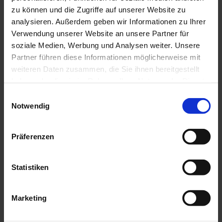
zu können und die Zugriffe auf unserer Website zu
analysieren. Außerdem geben wir Informationen zu Ihrer
Verwendung unserer Website an unsere Partner für
soziale Medien, Werbung und Analysen weiter. Unsere
In der Nähe
Partner führen diese Informationen möglicherweise mit
Auf der Karte anschauen
weiteren Daten zusammen, die Sie ihnen bereitgestellt
haben oder die sie im Rahmen Ihrer Nutzung der Dienste
gesammelt haben.
Sehenswertes
E
Notwendig
i
Touren
n
w
Präferenzen
i
l
l
Statistiken
i
g
Marketing
u
n