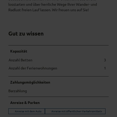
T
losstarten und über herrliche Wege Ihrer Wander- und
e
Radlust freien Lauf lassen. Wir freuen uns auf Sie!
r
r
a
s
Gut zu wissen
s
e
Kapazität
Anzahl Betten
3
Anzahl der Ferienwohnungen
1
Zahlungsmöglichkeiten
Barzahlung
Anreise & Parken
Anreise mit dem Auto
Anreise mit öffentlichen Verkehrsmitteln