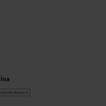
s
Kulturgenuss
Kulinarik & Regionales
ina
nzahl der Betten: 4