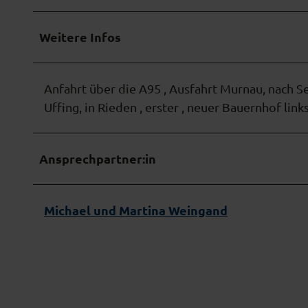
w
a
Weitere Infos
h
l
Anfahrt über die A95 , Ausfahrt Murnau, nach S
Uffing, in Rieden , erster , neuer Bauernhof link
Ansprechpartner:in
Michael und Martina Weingand