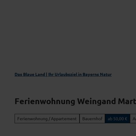
Z
Das Blaue Land entdecken
Aktivgenus
u
m
I
n
h
a
l
t
Das Blaue Land | Ihr Urlaubsziel in Bayerns Natur
Ferienwohnung Weingand Mart
Ferienwohnung / Appartement
Bauernhof
ab 50,00 €
A