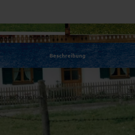
© Michael Weingand
Beschreibung
ienwohnung für 2 bis 4 Personen , mit See- u. Gebirgsbl