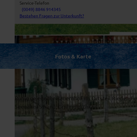
Service-Telefon
(0049) 8846 914345
Bestehen Fragen zur Unterkunft?
© Michael Weingand
Fotos & Karte
Ruhig gelegener Bauernhof im Ortsteil Rieden,Fer
Seenähe (5 Min.), Grillmöglichkeit