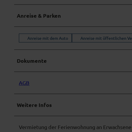
w
a
Anreise & Parken
h
l
Anreise mit dem Auto
Anreise mit öffentlichen V
Dokumente
AGB
Weitere Infos
Vermietung der Ferienwohnung an Erwachsene o