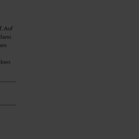
f. Auf
 dann
 am
eben