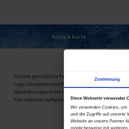
Fotos & Karte
Schöne gemütliche Ferienwohnung für 2-3 Erwach
Zustimmung
Lage. Umgeben von Wiesen und Wälder. Idealer 
abwechslungsreiche Unternehmungen in die Berge,
Diese Webseite verwendet 
Fahrradunterstellplatz und Wander/Fahrradkarte
Wir verwenden Cookies, um I
und die Zugriffe auf unserer
Website an unsere Partner fü
möglicherweise mit weiteren