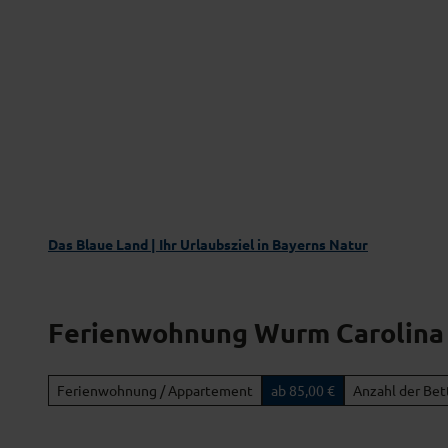
Z
Das Blaue Land entdecken
Aktivgenus
u
m
I
n
h
a
l
t
Das Blaue Land | Ihr Urlaubsziel in Bayerns Natur
Ferienwohnung Wurm Carolina
Ferienwohnung / Appartement
ab 85,00 €
Anzahl der Bet