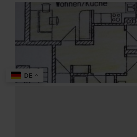
DE
© Dürr