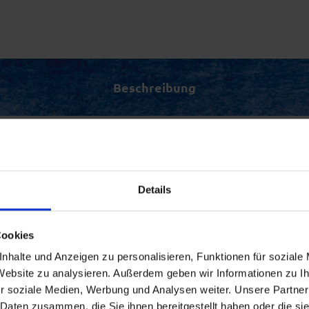
Beschreibung
sene mit großer überdachter Südterrasse in sehr ruhig
Details
Ausgangspunkt zum Wandern, Radfahren und für
 Seen für Naturliebhaber und Kunstinteressierte.
Cookies
 vorhanden.
nhalte und Anzeigen zu personalisieren, Funktionen für soziale
 Website zu analysieren. Außerdem geben wir Informationen zu 
r soziale Medien, Werbung und Analysen weiter. Unsere Partner
 Daten zusammen, die Sie ihnen bereitgestellt haben oder die s