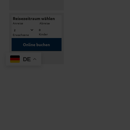
Reisezeitraum wählen
-
Anreise
Abreise
0
Kinder
Erwachsene
Online buchen
Service-Telefon
DE
(0049) 8841 2817