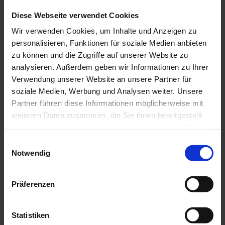
Nach dem Ortsschild nach der Pfarrkirche links in die Dorfstr.
einbiegen,bis nach der Kurve rechte Seite
Diese Webseite verwendet Cookies
Zimmer mit Etagendusche und WC , keine Tiere
Wir verwenden Cookies, um Inhalte und Anzeigen zu
personalisieren, Funktionen für soziale Medien anbieten
Ansprechpartner:in
zu können und die Zugriffe auf unserer Website zu
Haus Agnes
analysieren. Außerdem geben wir Informationen zu Ihrer
Verwendung unserer Website an unsere Partner für
soziale Medien, Werbung und Analysen weiter. Unsere
Partner führen diese Informationen möglicherweise mit
weiteren Daten zusammen, die Sie ihnen bereitgestellt
In der Nähe
Auf der Karte anschauen
haben oder die sie im Rahmen Ihrer Nutzung der Dienste
gesammelt haben.
E
Notwendig
i
Veranstaltung
n
w
Präferenzen
Sehenswertes
i
l
Touren
l
Statistiken