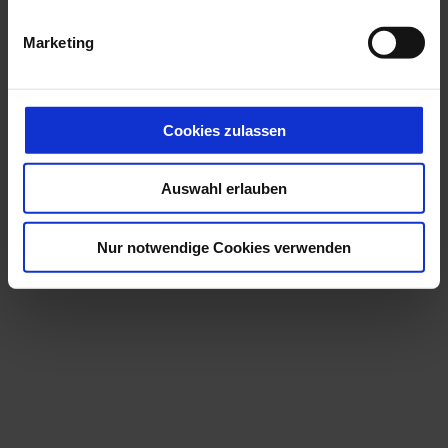
i
g
Marketing
u
n
g
s
Cookies zulassen
a
u
Auswahl erlauben
s
w
a
Nur notwendige Cookies verwenden
h
l
J
e