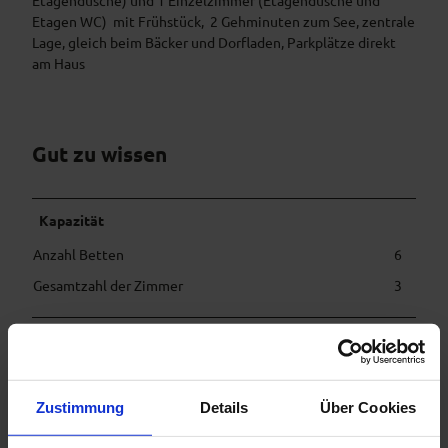
Etagendusche) und 1 Einzelzimmer (Etagendusche und
Etagen WC) mit Frühstück, 2 Gehminuten zum See, zentrale
Lage, gleich beim Bäcker und Dorfladen, Parkplätze direkt
am Haus
Gut zu wissen
Kapazität
Anzahl Betten
6
Gesamtzahl der Zimmer
3
Anreise & Parken
Anreise mit dem Auto
Anreise mit öffentlichen Verkehrsmitteln
Zustimmung
Details
Über Cookies
Weitere Infos