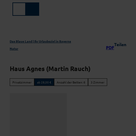
Z
u
Suche
Menü
m
I
n
h
a
Das Blaue Land | Ihr Urlaubsziel in Bayerns
Teilen
PDF
l
Natur
t
Haus Agnes (Martin Rauch)
Privatzimmer
ab 28,00 €
Anzahl der Betten: 6
3 Zimmer