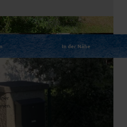
n
In der Nähe
iner
onen.