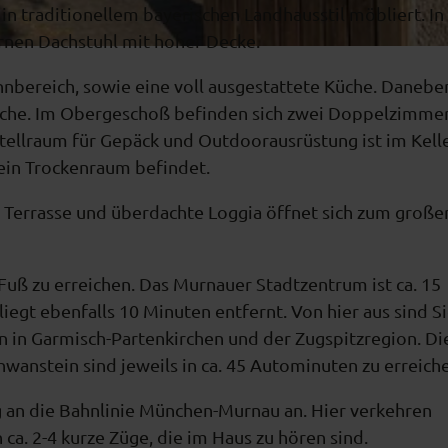
n traditionellem bayerischen Landhausstil möbliert. In
rnen Dachstuhl mit hoher Decke.
nbereich, sowie eine voll ausgestattete Küche. Danebe
usche. Im Obergeschoß befinden sich zwei Doppelzimme
ellraum für Gepäck und Outdoorausrüstung ist im Kell
ein Trockenraum befindet.
 Terrasse und überdachte Loggia öffnet sich zum große
 Fuß zu erreichen. Das Murnauer Stadtzentrum ist ca. 15
gt ebenfalls 10 Minuten entfernt. Von hier aus sind Si
n in Garmisch-Partenkirchen und der Zugspitzregion. Di
anstein sind jeweils in ca. 45 Autominuten zu erreich
g an die Bahnlinie München-Murnau an. Hier verkehren
ca. 2-4 kurze Züge, die im Haus zu hören sind.