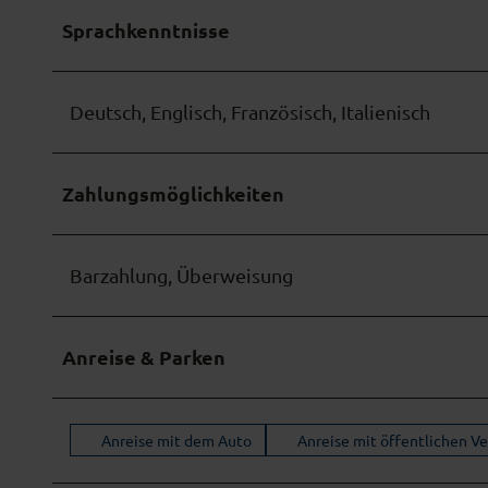
w
Sprachkenntnisse
a
h
l
Deutsch, Englisch, Französisch, Italienisch
Zahlungsmöglichkeiten
Barzahlung, Überweisung
Anreise & Parken
Anreise mit dem Auto
Anreise mit öffentlichen V