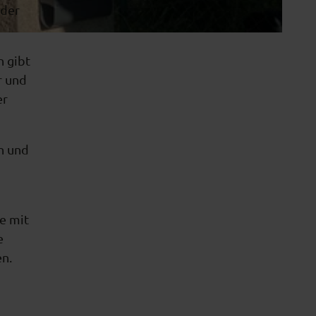
 der
n gibt
r und
er
n und
e mit
e
en.