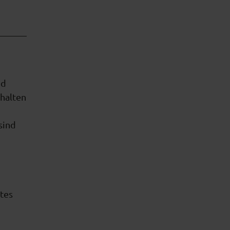
nd
rhalten
sind
ltes