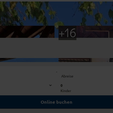
-
Abreise
0
Kinder
Online buchen