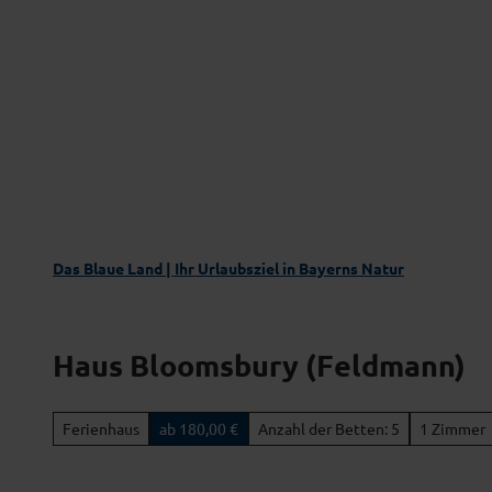
Z
Das Blaue Land entdecken
Aktivgenus
u
m
I
n
h
a
l
t
Das Blaue Land | Ihr Urlaubsziel in Bayerns Natur
Haus Bloomsbury (Feldmann)
Ferienhaus
ab 180,00 €
Anzahl der Betten: 5
1 Zimmer