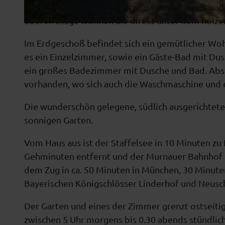
Die Räume wurden vor kurzem neu dekoriert und i
oberen Etage wohnen Sie direkt unter dem hölze
h
Im Erdgeschoß befindet sich ein gemütlicher Woh
a
es ein Einzelzimmer, sowie ein Gäste-Bad mit D
u
ein großes Badezimmer mit Dusche und Bad. Abst
s
vorhanden, wo sich auch die Waschmaschine und 
0
6
Die wunderschön gelegene, südlich ausgerichtete
sonnigen Garten.
Vom Haus aus ist der Staffelsee in 10 Minuten zu
Gehminuten entfernt und der Murnauer Bahnhof lie
dem Zug in ca. 50 Minuten in München, 30 Minute
Bayerischen Königschlösser Linderhof und Neuschw
Der Garten und eines der Zimmer grenzt ostseiti
zwischen 5 Uhr morgens bis 0.30 abends stündlich 