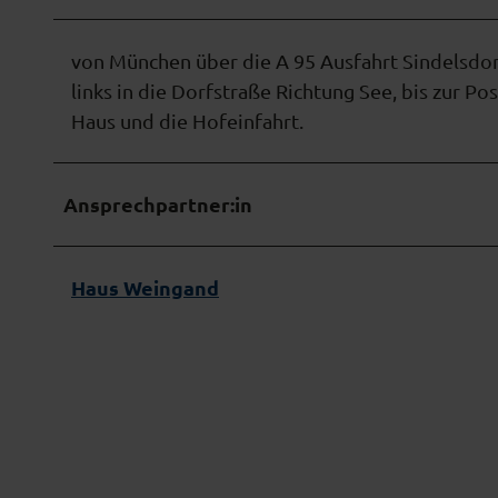
w
a
h
von München über die A 95 Ausfahrt Sindelsdo
l
links in die Dorfstraße Richtung See, bis zur Pos
Haus und die Hofeinfahrt.
Ansprechpartner:in
Haus Weingand