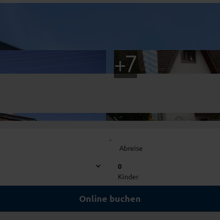
-
Abreise
0
Kinder
Online buchen