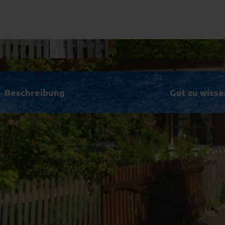
P
1
Beschreibung
Gut zu wisse
1
0
0
8
9
0
gen, beide im 2.Stock. Ortsmitte, 3 Minuten zum See
C