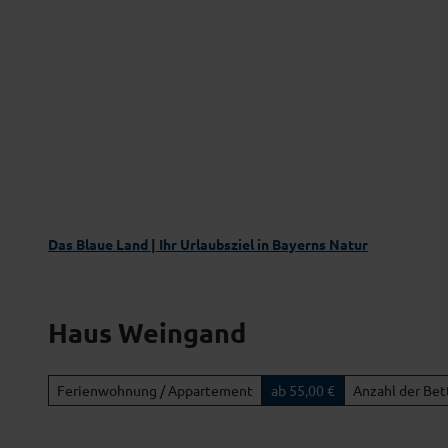
Z
Das Blaue Land entdecken
Aktivgenus
u
m
I
n
h
a
l
t
Das Blaue Land | Ihr Urlaubsziel in Bayerns Natur
Haus Weingand
Ferienwohnung / Appartement
ab 55,00 €
Anzahl der Bet