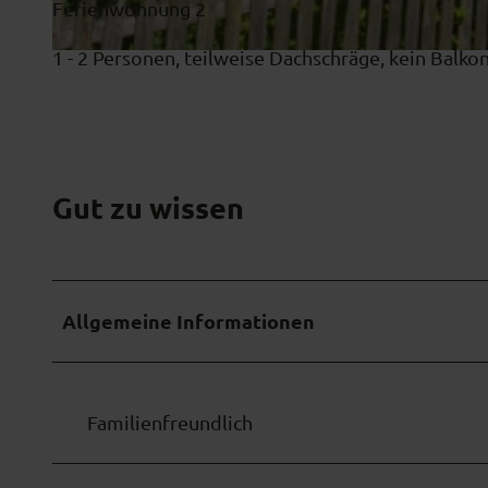
Ferienwohnung 2
1 - 2 Personen, teilweise Dachschräge, kein Balko
H
a
u
s
W
Gut zu wissen
e
i
n
g
Allgemeine Informationen
a
n
d
Familienfreundlich