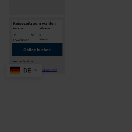
Reisezeitraum wählen
-
Anreise
Abreise
0
Kinder
Erwachsene
Online buchen
Service-Telefon
(0049) 8841 1038
DE
Bestehen Fragen zur Unterkunft?