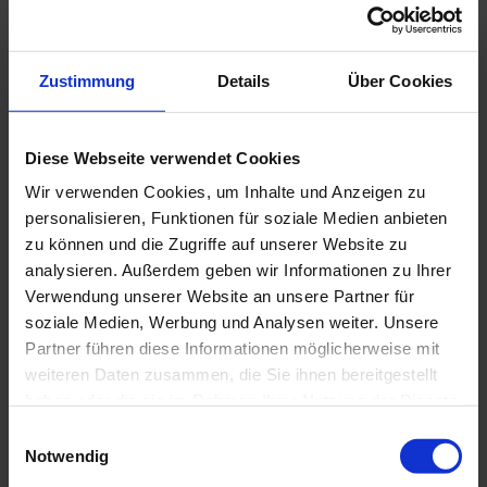
Zahlungsmöglichkeiten
Überweisung
Zustimmung
Details
Über Cookies
Anreise & Parken
Anreise mit dem Auto
Anreise mit öffentlichen Verkehrsmitteln
Diese Webseite verwendet Cookies
Weitere Infos
Wir verwenden Cookies, um Inhalte und Anzeigen zu
Von der A95 kommend , Ausfahrt Murnau, in Murnau
personalisieren, Funktionen für soziale Medien anbieten
Richtung Seehausen am Staffelsee, Bahnhofstraße-
zu können und die Zugriffe auf unserer Website zu
Uffingerstraße , Haus Nr. 12 rechte Seite
analysieren. Außerdem geben wir Informationen zu Ihrer
Check-In ab 14 Uhr am Anreistag flexibel
Verwendung unserer Website an unsere Partner für
Check-Out um 11 Uhr.
soziale Medien, Werbung und Analysen weiter. Unsere
Ansprechpartner:in
Partner führen diese Informationen möglicherweise mit
weiteren Daten zusammen, die Sie ihnen bereitgestellt
Claudia Ernestus
haben oder die sie im Rahmen Ihrer Nutzung der Dienste
gesammelt haben.
E
Notwendig
i
n