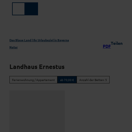
Z
u
Suche
Menü
m
I
n
h
a
Das Blaue Land | Ihr Urlaubsziel in Bayerns
Teilen
PDF
l
Natur
t
Landhaus Ernestus
Ferienwohnung / Appartement
ab 70,00 €
Anzahl der Betten: 5