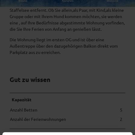
Route
Anrufen
Website
Landhausferienwohnungen nur wenige Gehminuten vom
Staffelsee entfernt. Ob Sie allein,als Paar, mit Kind,als kleine
Gruppe oder mit Ihrem Hund kommen möchten, sie werden
eine , auf Ihre Bedürfnisse abgestimmte Wohnung vorfinden,
die Sie Ihre Ferien von Anfang an genießen lässt.
Die Wohnung liegt im ersten OG und ist über eine
Außentreppe über den dazugehörigen Balkon direkt vom
Parkplatz aus zu erreichen.
Gut zu wissen
Kapazität
Anzahl Betten
5
Anzahl der Ferienwohnungen
2