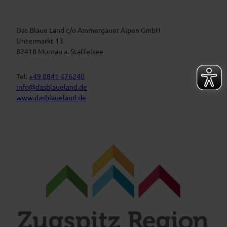
B
n
l
a
s
u
t
Das Blaue Land c/o Ammergauer Alpen GmbH
e
n
a
Untermarkt 13
L
l
82418 Murnau a. Staffelsee
a
t
n
d
u
Tel:
+49 8841 476240
n
info@dasblaueland.de
g
www.dasblaueland.de
e
n
F
Y
I
a
o
n
c
u
s
e
t
t
b
u
a
o
b
g
o
e
r
k
a
m