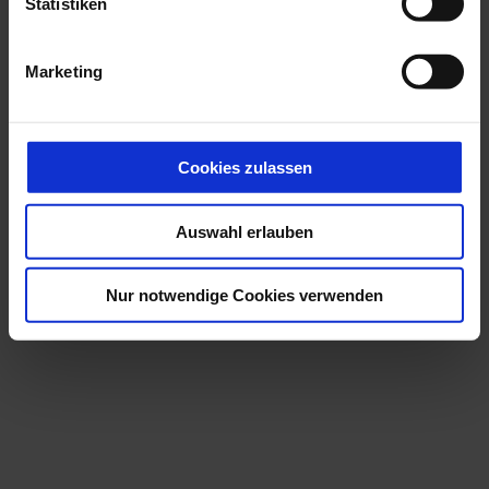
l
Statistiken
Touren
i
g
Marketing
u
n
g
s
Cookies zulassen
a
u
Auswahl erlauben
s
w
a
Nur notwendige Cookies verwenden
h
l