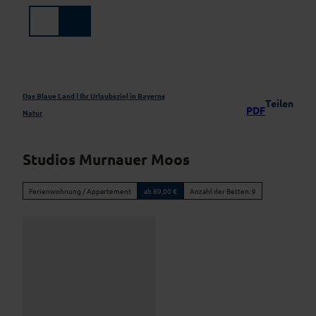
Z
u
Suche
Menü
m
I
n
h
a
Das Blaue Land | Ihr Urlaubsziel in Bayerns
Teilen
PDF
l
Natur
t
Studios Murnauer Moos
Ferienwohnung / Appartement
ab 89,00 €
Anzahl der Betten: 9