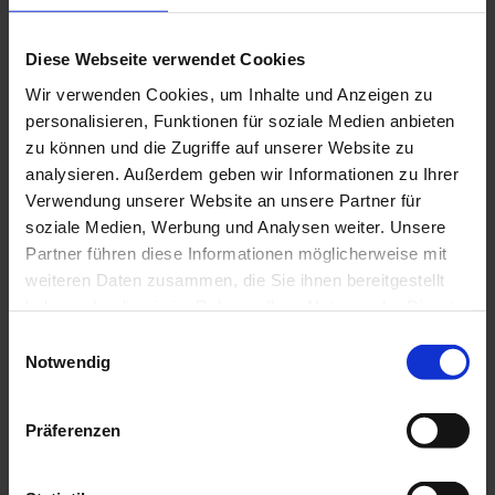
Dokumente
Diese Webseite verwendet Cookies
AGB Studios Murnauer Moos
Wir verwenden Cookies, um Inhalte und Anzeigen zu
Weitere Infos
personalisieren, Funktionen für soziale Medien anbieten
zu können und die Zugriffe auf unserer Website zu
Von der B2 nach dem Ortseingang in Richtung GAP links
nach Hechendorf, ca. 1 km durch den Ort und 300m nach der
analysieren. Außerdem geben wir Informationen zu Ihrer
Kirche rechts ins Oberfeld und sofort wieder links abbiegen.
Verwendung unserer Website an unsere Partner für
Die Nummer 11 liegt links in der Rechtskurve.
soziale Medien, Werbung und Analysen weiter. Unsere
Partner führen diese Informationen möglicherweise mit
Ansprechpartner:in
weiteren Daten zusammen, die Sie ihnen bereitgestellt
Studios Murnauer Moos
haben oder die sie im Rahmen Ihrer Nutzung der Dienste
gesammelt haben.
E
Notwendig
i
n
w
Präferenzen
In der Nähe
Auf der Karte anschauen
i
l