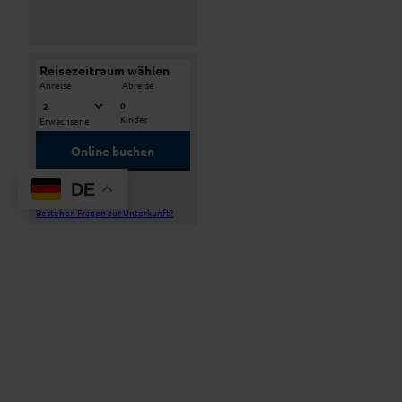
Reisezeitraum wählen
-
Anreise
Abreise
0
Kinder
Erwachsene
Online buchen
Service-Telefon
DE
00491756154536
Bestehen Fragen zur Unterkunft?