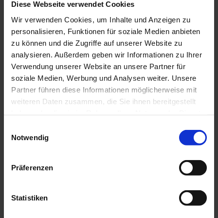
linken Seite.
Diese Webseite verwendet Cookies
Wir verwenden Cookies, um Inhalte und Anzeigen zu
Ansprechpartner:in
personalisieren, Funktionen für soziale Medien anbieten
Johann und Susanne Stückl
zu können und die Zugriffe auf unserer Website zu
analysieren. Außerdem geben wir Informationen zu Ihrer
Verwendung unserer Website an unsere Partner für
soziale Medien, Werbung und Analysen weiter. Unsere
Partner führen diese Informationen möglicherweise mit
In der Nähe
Auf der Karte anschauen
weiteren Daten zusammen, die Sie ihnen bereitgestellt
haben oder die sie im Rahmen Ihrer Nutzung der Dienste
gesammelt haben.
E
Veranstaltung
Notwendig
i
n
Sehenswertes
w
Präferenzen
i
Touren
l
l
Statistiken
i