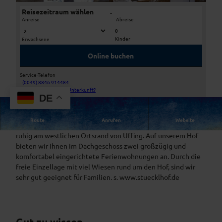
Reisezeitraum wählen
-
Anreise
Abreise
0
Kinder
Erwachsene
K
S
a
t
Online buchen
t
ü
z
c
Service-Telefon
e
k
(0049) 8846 914484
K
Bestehen Fragen zur Unterkunft?
n
l
DE
ä
h
l
o
Route
Anrufen
Website
b
f
Herzlich willkommen auf dem Stücklhof. Unser Hof liegt
e
i
ruhig am westlichen Ortsrand von Uffing. Auf unserem Hof
r
m
bieten wir Ihnen im Dachgeschoss zwei großzügig und
W
komfortabel eingerichtete Ferienwohnungen an. Durch die
i
freie Einzellage mit viel Wiesen rund um den Hof, sind wir
n
sehr gut geeignet für Familien. s. www.stuecklhof.de
t
e
r
Gut zu wissen