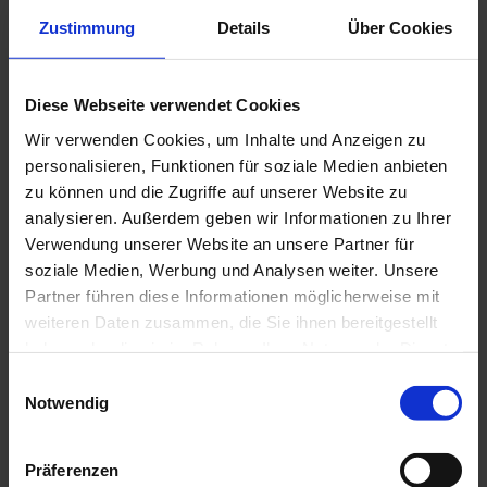
Zustimmung
Details
Über Cookies
Diese Webseite verwendet Cookies
J
e
Wir verwenden Cookies, um Inhalte und Anzeigen zu
I
t
personalisieren, Funktionen für soziale Medien anbieten
n
z
s
zu können und die Zugriffe auf unserer Website zu
t
p
analysieren. Außerdem geben wir Informationen zu Ihrer
i
P
© Da
s Bla
r
Verwendung unserer Website an unsere Partner für
ue La
r
nd / T
a
horst
soziale Medien, Werbung und Analysen weiter. Unsere
t
en Gü
o
nther
i
t
Partner führen diese Informationen möglicherweise mit
s
o
p
n
weiteren Daten zusammen, die Sie ihnen bereitgestellt
f
e
haben oder die sie im Rahmen Ihrer Nutzung der Dienste
ü
k
r
gesammelt haben.
E
z
t
Notwendig
u
i
e
H
n
b
a
u
G
e
w
s
Präferenzen
ä
s
e
i