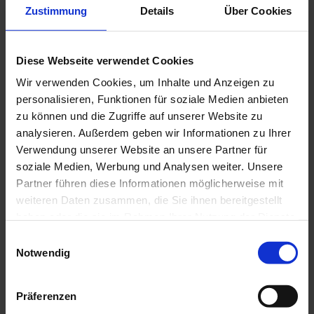
Zustimmung
Details
Über Cookies
J
Diese Webseite verwendet Cookies
e
Wir verwenden Cookies, um Inhalte und Anzeigen zu
I
t
n
personalisieren, Funktionen für soziale Medien anbieten
z
s
zu können und die Zugriffe auf unserer Website zu
t
p
i
P
analysieren. Außerdem geben wir Informationen zu Ihrer
© Da
s Bla
r
ue La
r
Verwendung unserer Website an unsere Partner für
nd / T
a
horst
t
en Gü
o
soziale Medien, Werbung und Analysen weiter. Unsere
nther
i
t
s
o
Partner führen diese Informationen möglicherweise mit
p
n
weiteren Daten zusammen, die Sie ihnen bereitgestellt
f
e
ü
haben oder die sie im Rahmen Ihrer Nutzung der Dienste
k
r
gesammelt haben.
z
t
E
u
e
Notwendig
i
H
b
a
n
u
G
e
s
w
ä
s
Präferenzen
e
i
V
s
t