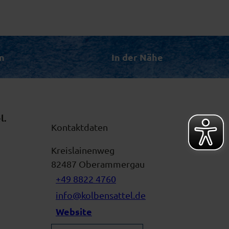
n
In der Nähe
l
.
Kontaktdaten
Kreislainenweg
82487
Oberammergau
+49 8822 4760
info@kolbensattel.de
Website