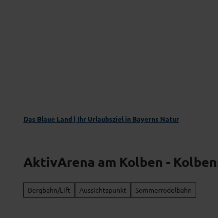
Z
Das Blaue Land entdecken
Aktivgenus
u
m
I
n
h
a
l
t
Das Blaue Land | Ihr Urlaubsziel in Bayerns Natur
AktivArena am Kolben - Kolbe
Bergbahn/Lift
Aussichtspunkt
Sommerrodelbahn