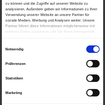
zu können und die Zugriffe auf unserer Website zu
analysieren. Außerdem geben wir Informationen zu Ihrer
Verwendung unserer Website an unsere Partner für
soziale Medien, Werbung und Analysen weiter. Unsere
Partner führen diese Informationen möglicherweise mit
weiteren Daten zusammen, die Sie ihnen bereitgestellt
haben oder die sie im Rahmen Ihrer Nutzung der Dienste
gesammelt haben.
E
Notwendig
i
J
n
e
w
I
Präferenzen
t
i
n
z
s
l
t
p
i
l
Statistiken
P
© Da
s Bla
r
ue La
r
i
nd / T
a
horst
t
en Gü
o
g
nther
i
t
Marketing
s
u
o
p
n
n
f
e