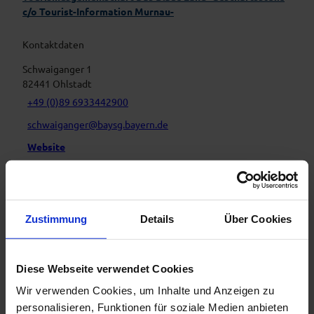
c/o Tourist-Information Murnau-
Kontaktdaten
Schwaiganger 1
82441
Ohlstadt
+49 (0)89 6933442900
schwaiganger@baysg.bayern.de
Website
Facebook
Anreise mit dem Auto
Anreise mit öffentlichen Verkehrsmitteln
Zustimmung
Details
Über Cookies
Diese Webseite verwendet Cookies
Wir verwenden Cookies, um Inhalte und Anzeigen zu
personalisieren, Funktionen für soziale Medien anbieten