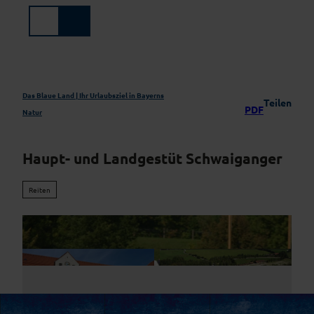
Z
u
Suche
Menü
m
I
n
h
a
Das Blaue Land | Ihr Urlaubsziel in Bayerns
Teilen
PDF
l
Natur
t
Haupt- und Landgestüt Schwaiganger
Reiten