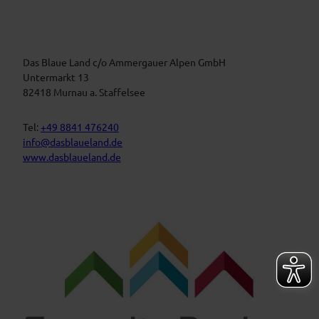
i
r
m
a
B
n
l
a
s
u
t
Das Blaue Land c/o Ammergauer Alpen GmbH
e
n
a
Untermarkt 13
L
l
82418 Murnau a. Staffelsee
a
t
n
d
u
Tel:
+49 8841 476240
n
info@dasblaueland.de
g
www.dasblaueland.de
e
n
F
Y
I
a
o
n
c
u
s
e
t
t
b
u
a
o
b
g
o
e
r
k
a
m