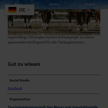
Schwaiganger ist eines von wenigen noch existierenden
Route
Anrufen
Website
Gestüten in Deutschland.
DE
Das Gestüt hat sich nicht nur der Pferdezucht, sondern auch
dem Erhalt von vom Aussterben bedrohter Rassen
verschrieben. Ein bunter Veranstaltungskalender mit
Hengstvorstellung, Turnieren, Gestütschauen sowie
regelmäßige Führungen machen Schwaiganger zu einem
spannenden Ausflugsziel für alle Tierbegeisterten.
Gut zu wissen
Social Media
Facebook
Organisation
Tourismusgemeinschaft Das Blaue Land -Geschäftsstelle