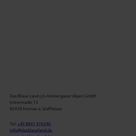
e
e
r
n
v
!
i
c
e
V
e
i
r
m
a
B
n
l
a
s
u
t
Das Blaue Land c/o Ammergauer Alpen GmbH
e
n
a
Untermarkt 13
L
l
82418 Murnau a. Staffelsee
a
t
n
d
u
Tel:
+49 8841 476240
n
info@dasblaueland.de
g