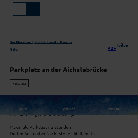
Z
u
Suche
Menü
m
I
n
h
a
Das Blaue Land | Ihr Urlaubsziel in Bayerns
Teilen
PDF
l
Natur
t
Parkplatz an der Aichalebrücke
Parkplatz
Parkplatz mit 10 Stellplätzen am Ortsrand
Route
Anrufen
Website
Parkplatz ist geebührenpflichtig.
Maximale Parkdauer: 2 Stunden
Dürfen Autos über Nacht stehen bleiben: Ja