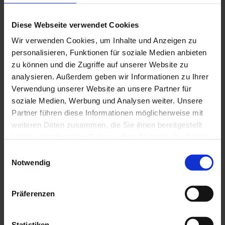
Website
Anreise mit dem Auto
Diese Webseite verwendet Cookies
Anreise mit öffentlichen Verkehrsmitteln
Wir verwenden Cookies, um Inhalte und Anzeigen zu
personalisieren, Funktionen für soziale Medien anbieten
zu können und die Zugriffe auf unserer Website zu
analysieren. Außerdem geben wir Informationen zu Ihrer
Verwendung unserer Website an unsere Partner für
soziale Medien, Werbung und Analysen weiter. Unsere
Partner führen diese Informationen möglicherweise mit
weiteren Daten zusammen, die Sie ihnen bereitgestellt
haben oder die sie im Rahmen Ihrer Nutzung der Dienste
gesammelt haben.
E
Notwendig
i
n
w
Präferenzen
i
l
l
Statistiken