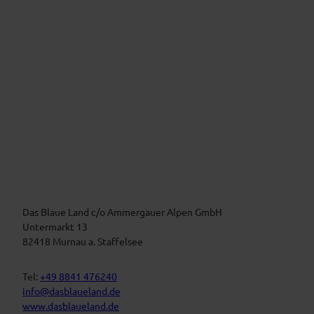
r
n
v
!
i
c
e
V
e
i
r
m
a
B
n
l
a
s
u
t
Das Blaue Land c/o Ammergauer Alpen GmbH
e
n
a
Untermarkt 13
L
l
82418 Murnau a. Staffelsee
a
t
n
d
u
Tel:
+49 8841 476240
n
info@dasblaueland.de
g
www.dasblaueland.de