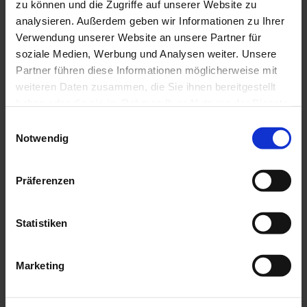
zu können und die Zugriffe auf unserer Website zu
analysieren. Außerdem geben wir Informationen zu Ihrer
Verwendung unserer Website an unsere Partner für
soziale Medien, Werbung und Analysen weiter. Unsere
Partner führen diese Informationen möglicherweise mit
weiteren Daten zusammen, die Sie ihnen bereitgestellt
haben oder die sie im Rahmen Ihrer Nutzung der Dienste
gesammelt haben.
E
Notwendig
i
J
n
e
w
I
t
Präferenzen
n
z
i
s
t
p
l
i
P
© Da
l
Statistiken
s Bla
r
ue La
r
nd / T
a
i
horst
t
en Gü
o
nther
g
i
t
s
Marketing
o
u
p
n
f
n
e
ü
k
g