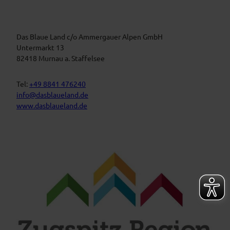
a
B
n
l
a
s
u
t
Das Blaue Land c/o Ammergauer Alpen GmbH
e
n
a
Untermarkt 13
L
l
82418 Murnau a. Staffelsee
a
t
n
d
u
Tel:
+49 8841 476240
n
info@dasblaueland.de
g
www.dasblaueland.de
e
n
F
Y
I
a
o
n
c
u
s
e
t
t
b
u
a
o
b
g
o
e
r
k
a
m