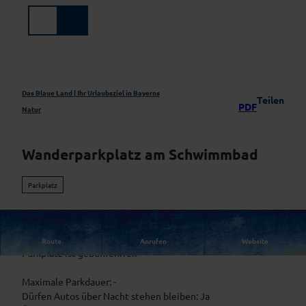
Z
u
Suche
Menü
m
I
n
h
a
Das Blaue Land | Ihr Urlaubsziel in Bayerns
Teilen
PDF
l
Natur
t
Wanderparkplatz am Schwimmbad
Parkplatz
Parkplatz am Rand des Ortes mit 60 Stellplätzen
Route
Anrufen
Website
Parkplatz ist gebührenfrei.
Maximale Parkdauer: -
Dürfen Autos über Nacht stehen bleiben: Ja