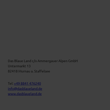
c
e
V
e
i
r
m
a
B
n
l
a
s
u
t
Das Blaue Land c/o Ammergauer Alpen GmbH
e
n
a
Untermarkt 13
L
l
82418 Murnau a. Staffelsee
a
t
n
d
u
Tel:
+49 8841 476240
n
info@dasblaueland.de
g
www.dasblaueland.de
e
n
F
Y
I