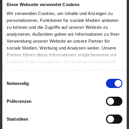
Diese Webseite verwendet Cookies
Wir verwenden Cookies, um Inhalte und Anzeigen zu
personalisieren, Funktionen für soziale Medien anbieten
zu können und die Zugriffe auf unserer Website zu
analysieren. Außerdem geben wir Informationen zu Ihrer
Verwendung unserer Website an unsere Partner für
soziale Medien, Werbung und Analysen weiter. Unsere
Partner führen diese Informationen möglicherweise mit
weiteren Daten zusammen, die Sie ihnen bereitgestellt
haben oder die sie im Rahmen Ihrer Nutzung der Dienste
gesammelt haben.
E
Notwendig
i
n
w
Präferenzen
i
l
J
e
l
Statistiken
I
t
i
n