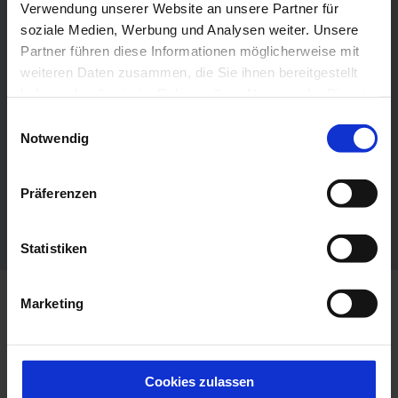
Verwendung unserer Website an unsere Partner für
soziale Medien, Werbung und Analysen weiter. Unsere
Partner führen diese Informationen möglicherweise mit
weiteren Daten zusammen, die Sie ihnen bereitgestellt
haben oder die sie im Rahmen Ihrer Nutzung der Dienste
gesammelt haben.
E
Notwendig
i
n
w
Präferenzen
i
© Ko
© K
hl un
hl u
d Part
d Par
l
ner
ne
l
Statistiken
i
g
Marketing
u
Das Lebensraumkonzept zum Blättern
n
g
s
Cookies zulassen
a