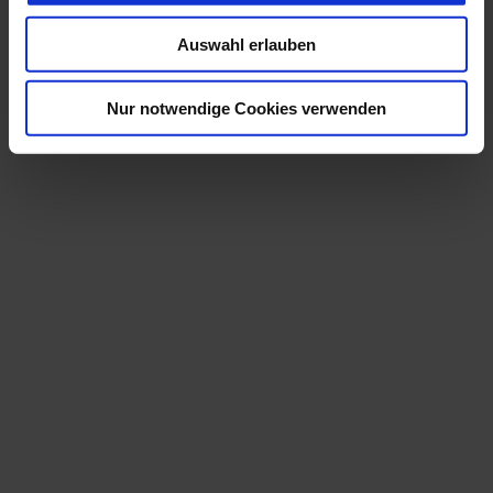
u
Auswahl erlauben
s
w
a
Nur notwendige Cookies verwenden
h
l