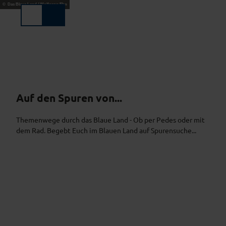
Z
© Das Blaue Land / Wolfgang Ehn
u
Suche
Menü
m
I
n
h
a
l
t
Auf den Spuren von...
Themenwege durch das Blaue Land - Ob per Pedes oder mit
dem Rad. Begebt Euch im Blauen Land auf Spurensuche...