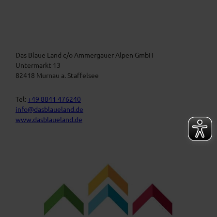
e
i
r
m
a
B
n
l
a
s
u
t
Das Blaue Land c/o Ammergauer Alpen GmbH
e
n
a
Untermarkt 13
L
l
82418 Murnau a. Staffelsee
a
t
n
d
u
Tel:
+49 8841 476240
n
info@dasblaueland.de
g
www.dasblaueland.de
e
n
F
Y
I
a
o
n
c
u
s
e
t
t
b
u
a
o
b
g
o
e
r
k
a
m