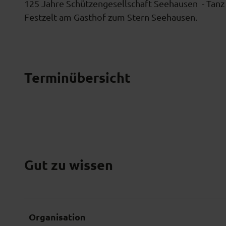
125 Jahre Schützengesellschaft Seehausen - Tan
0
Festzelt am Gasthof zum Stern Seehausen.
i
2
6
0
Terminübersicht
2
2
4
1
2
1
Gut zu wissen
5
0
.
j
Organisation
p