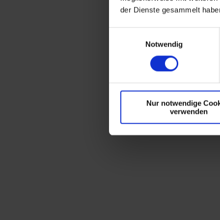
der Dienste gesammelt habe
E
Notwendig
i
n
w
i
l
Nur notwendige Cook
l
verwenden
i
g
u
n
g
s
a
u
s