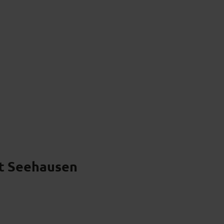
s
Kulturgenuss
Kulinarik & Regionales
ft Seehausen