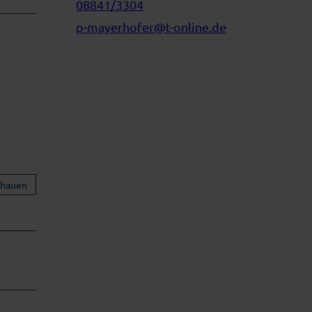
08841/3304
p-mayerhofer@t-online.de
chauen