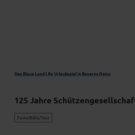
Z
Das Blaue Land entdecken
Aktivgenus
u
m
I
n
h
a
l
t
Das Blaue Land | Ihr Urlaubsziel in Bayerns Natur
125 Jahre Schützengesellscha
Feste/Bälle/Tanz