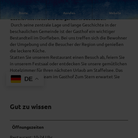
Der Gasthof Zum Stern ist ein bodenständiger, bayr.
Route
Anrufen
Website
Gasthof mit Hotel und Biergarten in Seehausen.
Durch seine zentrale Lage und lange Geschichte in der
beschaulichen Gemeinde ist der Gasthof ein wichtiger
Bestandteil im Dorfleben. Bei uns treffen sich die Bewohner
der Umgebung und die Besucher der Region und genießen
die leckere Küche.
Statten Sie unserem Restaurant einen Besuch ab, feiern Sie
in unserem Festsaal oder entdecken Sie unsere gemütlichen
Hotelzimmer für Ihren nächsten Urlaub am Staffelsee. Das
gastfreundliche Team im Gasthof Zum Stern erwartet Sie
DE
bereits.
Gut zu wissen
Öffnungszeiten
Restaurant: 10-24 Uhr