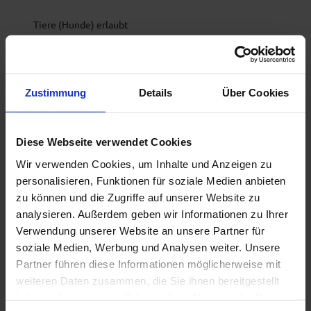
Tiere (Hunde) erlaubt
Anreise & Parken
Parkplätze vorhanden.
Zustimmung
Details
Über Cookies
Organisation
Tourismusgemeinschaft Das Blaue Land -Geschäftsstelle
Diese Webseite verwendet Cookies
c/o Tourist-Information Murnau-
Wir verwenden Cookies, um Inhalte und Anzeigen zu
personalisieren, Funktionen für soziale Medien anbieten
zu können und die Zugriffe auf unserer Website zu
analysieren. Außerdem geben wir Informationen zu Ihrer
In der Nähe
Verwendung unserer Website an unsere Partner für
Auf der Karte anschauen
soziale Medien, Werbung und Analysen weiter. Unsere
Partner führen diese Informationen möglicherweise mit
weiteren Daten zusammen, die Sie ihnen bereitgestellt
Veranstaltung
haben oder die sie im Rahmen Ihrer Nutzung der Dienste