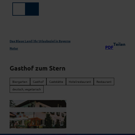
Z
u
Suche
Menü
m
I
n
h
a
Das Blaue Land | Ihr Urlaubsziel in Bayerns
Teilen
PDF
l
Natur
t
Gasthof zum Stern
Biergarten
Gasthof
Gaststätte
Hotelrestaurant
Restaurant
deutsch, vegetarisch
© Gasthof zum Stern |
CC-BY-NC-ND